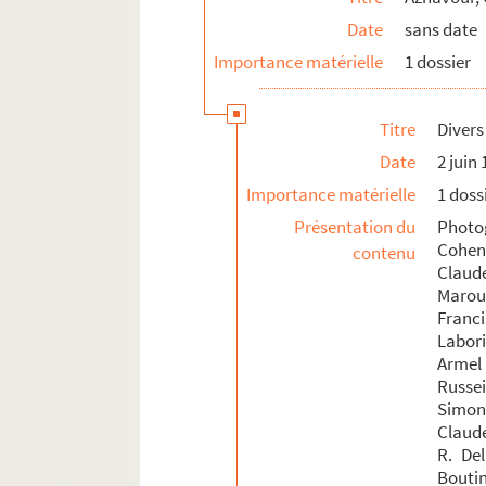
Date
sans date
Importance matérielle
1 dossier
Titre
Divers
Date
2 juin
Importance matérielle
1 doss
Présentation du
Photog
Cohen
contenu
Claud
Marou
Franc
Labori
Armel 
Russei
Simon
Claude
R. Del
Boutin