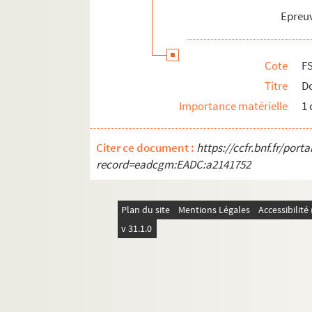
Epreuv
Cote
F
Titre
Do
Importance matérielle
1 
Citer ce document :
https://ccfr.bnf.fr/por
record=eadcgm:EADC:a2141752
Plan du site
Mentions Légales
Accessibilit
v 31.1.0