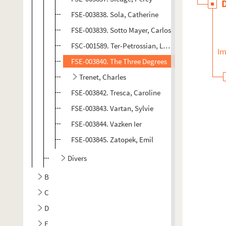
FSE-003838. Sola, Catherine
FSE-003839. Sotto Mayer, Carlos
FSC-001589. Ter-Petrossian, Lévon
Im
FSE-003840. The Three Degrees
Trenet, Charles
FSE-003842. Tresca, Caroline
FSE-003843. Vartan, Sylvie
FSE-003844. Vazken Ier
FSE-003845. Zatopek, Emil
Divers
B
C
D
E