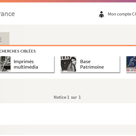
rance
Mon compte C
E
CHERCHES CIBLÉES
Imprimés
Base
multimédia
Patrimoine
Notice
1 sur 1