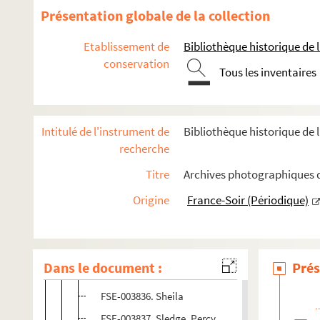
FSE-003826. Nougaro, Claude
Présentation globale de la collection
FSE-003827. O'Malley, Eleonor
Etablissement de
Bibliothèque historique de la
FSE-003828. Ornano, Anne d'
conservation
Tous les inventaires
FSE-003829. Petit, Pascale
FSE-003830. Piaf, Edith
FSE-003831. Power, Romina
Intitulé de l'instrument de
Bibliothèque historique de l
FSE-003832. Régine
recherche
FSC-001586. Renaud, Line
Titre
Archives photographiques de
FSC-001587. Ryjko, Nikolaï
Origine
France-Soir (Périodique)
FSE-003833. Robinson, Sugar Ray
FSC-001588. Rostropovitch, Mstislav Leopoldovit
FSE-003834. Saragat, Giuseppe
Dans le document :
Prés
FSE-003835. Seigner, Louis
FSE-003836. Sheila
FSE-003837. Sledge, Percy