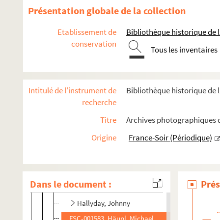
Drucker, Michel
Présentation globale de la collection
FSE-003797. Ehrenbourg, Ilya Grigorievitch
Etablissement de
Bibliothèque historique de la
FSE-003798. Elizabeth II d'Angleterre
conservation
Tous les inventaires
FSE-003799. Ellington, Duke
FSE-003800. Evtouchenko, Evgueni
FSC-001581. Faudel
Intitulé de l'instrument de
Bibliothèque historique de l
FSE-003801. Fernandel
recherche
Foly, Liane
Titre
Archives photographiques de
Gall, France
Origine
France-Soir (Périodique)
FSE-003804. Garvarentz, Georges
FSE-003805. Girardot, Annie
FSE-003806. Grad, Geneviève
Dans le document :
Prés
FSE-003807. Guétary, Georges
Hallyday, Johnny
FSC-001583. Häupl, Michael