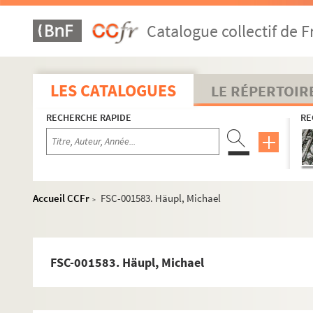
FSE-003784. Chevalier, Maurice
Catalogue collectif de F
FSC-001580. Chirac, Jacques
FSE-003785. Cocteau, Jean
FSE-003786. Coquatrix, Bruno
LES CATALOGUES
LE RÉPERTOIR
FSE-003787. Courcel, Nicole
RECHERCHE RAPIDE
RE
Croisille, Nicole
FSE-003789. Davis, Sammy (Jr)
FSE-004190. Degrelle, Léon
FSE-003790. Delpech, Michel
Accueil CCFr
FSC-001583. Häupl, Michael
>
FSE-003791. Deneuve, Catherine
FSE-003792. Distel, Sacha
FSE-003793. Domingo, Placido
FSC-001583. Häupl, Michael
FSE-003794. Douglas, Kirk
FSE-003795. Dréau, Jean-Paul