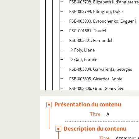
FSE-003798. Elizabeth II d'Angleterre
FSE-003799. Ellington, Duke
FSE-003800. Evtouchenko, Evgueni
FSC-001581. Faudel
FSE-003801. Fernandel
Foly, Liane
Gall, France
FSE-003804. Garvarentz, Georges
FSE-003805. Girardot, Annie
FSE-003806. Grad, Geneviève
FSE-003807. Guétary, Georges
Présentation du contenu
Hallyday, Johnny
Titre
A
FSC-001583. Häupl, Michael
FSC-001584. Iglesias, Julio
Description du contenu
Jarreau, Al
Titre
Aznavour, 