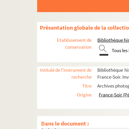
FSE-003774. Voyage en Suisse : Leysin
FSE-003775. Voyage en URSS : tournée
Avec des personnalités
Présentation globale de la collecti
FSE-003776. Anglade, France
Etablissement de
Bibliothèque his
FSE-003777. Andress, Ursula
conservation
Tous les
FSE-003778. Armstrong, Louis
FSE-003779. Bakaloglou, Edmond
Intitulé de l'instrument de
Bibliothèque hi
FSE-003780. Barnard, Christiaan
recherche
France-Soir. Inv
FSE-003781. Bécaud, Gilbert
Titre
Archives photog
FSE-003782. Berger, Michel
Origine
France-Soir (P
FSE-003783. Biraud, Maurice
FSC-001579. Bruel, Patrick
FSE-003784. Chevalier, Maurice
Dans le document :
FSC-001580. Chirac, Jacques