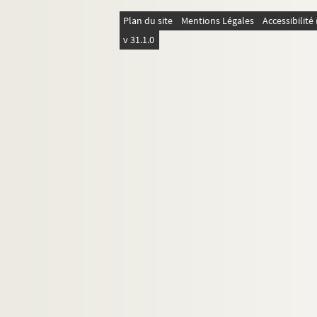
Minnelli, Liza
Plan du site
Mentions Légales
Accessibilit
FSE-003825. Mitterrand, François
v 31.1.0
FSE-003826. Nougaro, Claude
FSE-003827. O'Malley, Eleonor
FSE-003828. Ornano, Anne d'
FSE-003829. Petit, Pascale
FSE-003830. Piaf, Edith
FSE-003831. Power, Romina
FSE-003832. Régine
FSC-001586. Renaud, Line
FSC-001587. Ryjko, Nikolaï
FSE-003833. Robinson, Sugar Ray
FSC-001588. Rostropovitch, Mstisla
FSE-003834. Saragat, Giuseppe
FSE-003835. Seigner, Louis