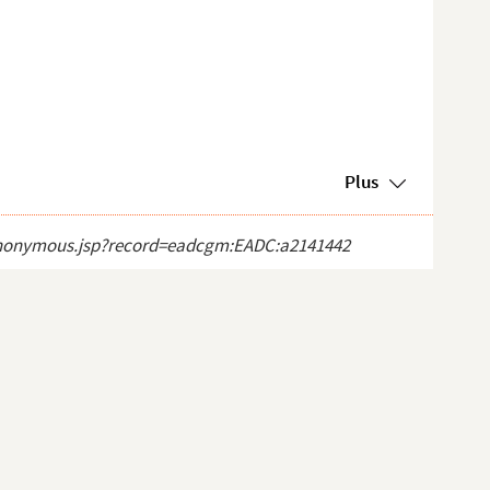
Plus
ct_anonymous.jsp?record=eadcgm:EADC:a2141442