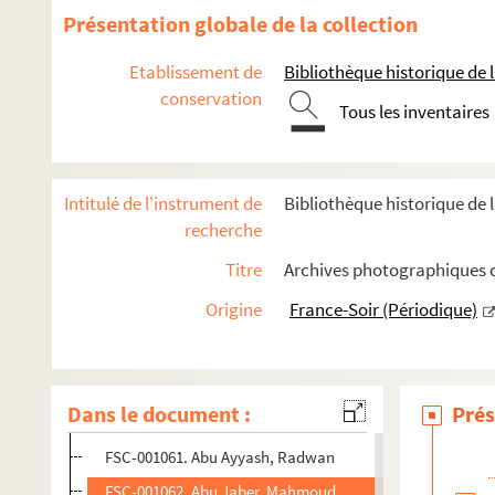
FSC-001057. Abramowitz, Christophe
Présentation globale de la collection
FSE-001867. Abrams, Elliott
Etablissement de
Bibliothèque historique de la
FSE-001868. Abrams, Muhal Richard
conservation
Tous les inventaires
FSC-001058. Abrams, Robert
FSE-001869. Abrassimov, Pyetr
Abreu, Fernanda
Intitulé de l'instrument de
Bibliothèque historique de l
FSE-001870. Abrial, Jean-Marie Charles
recherche
FSE-001871. Abrial, Patrick
Titre
Archives photographiques de
Abril, Victoria
Origine
France-Soir (Périodique)
FSE-001873. Abrioux, Jean-Claude
FSE-001874. Abs, Hermann
FSE-001875. Absil, Vincent
Dans le document :
Prés
FSE-001876. Absire, Alain
FSC-001061. Abu Ayyash, Radwan
FSC-001062. Abu Jaber, Mahmoud