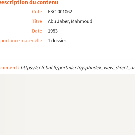
Description du contenu
Cote
FSC-001062
Titre
Abu Jaber, Mahmoud
Date
1983
portance matérielle
1 dossier
ocument :
https://ccfr.bnf.fr/portailccfr/jsp/index_view_dire