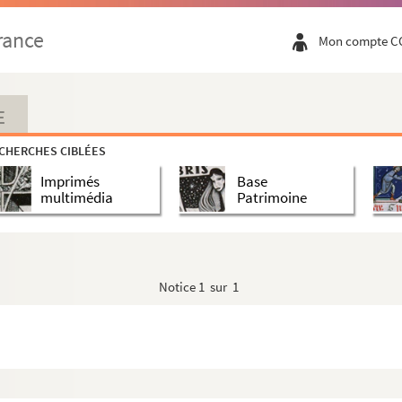
rance
Mon compte C
E
CHERCHES CIBLÉES
Imprimés
Base
multimédia
Patrimoine
Notice
1 sur 1