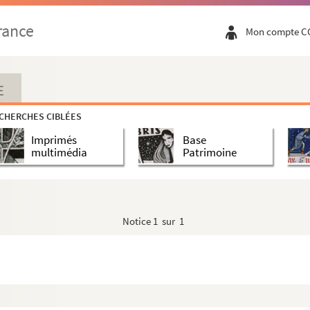
rance
Mon compte C
E
CHERCHES CIBLÉES
Imprimés
Base
multimédia
Patrimoine
Notice
1 sur 1