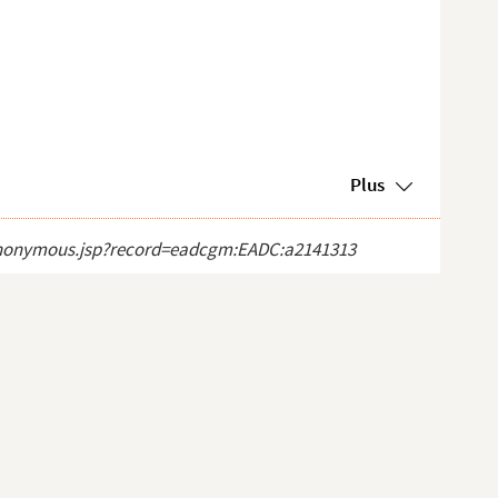
Plus
ct_anonymous.jsp?record=eadcgm:EADC:a2141313