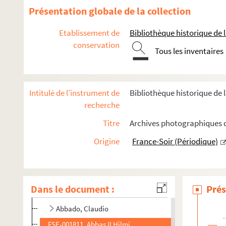
Présentation globale de la collection
Etablissement de
Bibliothèque historique de la
A
conservation
Tous les inventaires
FSE-001804. Aaron, Jean-Claude
FSE-001805. Aba, Chantal
FSC-001019. Abacha, Sani
Intitulé de l'instrument de
Bibliothèque historique de l
FSE-001806. Abadie, François
recherche
FSC-001020. Abadie, Georges
Titre
Archives photographiques de
FSE-001807. Abarca, Lydia
Origine
France-Soir (Périodique)
Abassi, Madani
ABBA
FSE-001858. Abbacadabra
Dans le document :
Prés
Abbadie, Axelle
Abbado, Claudio
FSE-001811. Abbas II Hilmi