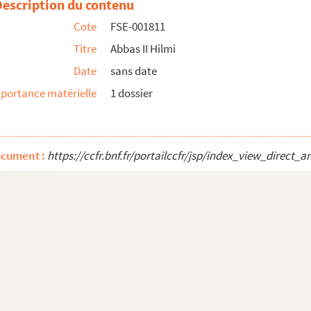
Description du contenu
Cote
FSE-001811
Titre
Abbas II Hilmi
Date
sans date
portance matérielle
1 dossier
ocument :
https://ccfr.bnf.fr/portailccfr/jsp/index_view_dire