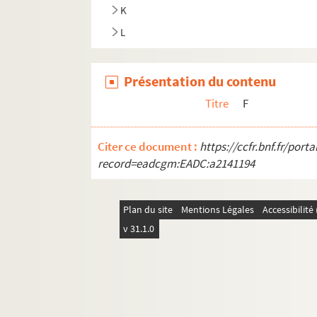
K
L
Présentation du contenu
Titre
F
Citer ce document :
https://ccfr.bnf.fr/por
record=eadcgm:EADC:a2141194
Plan du site
Mentions Légales
Accessibilit
v 31.1.0