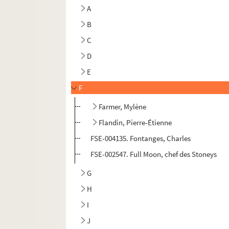
A
B
C
D
E
F
Farmer, Mylène
Flandin, Pierre-Étienne
FSE-004135. Fontanges, Charles
FSE-002547. Full Moon, chef des Stoneys
G
H
I
J