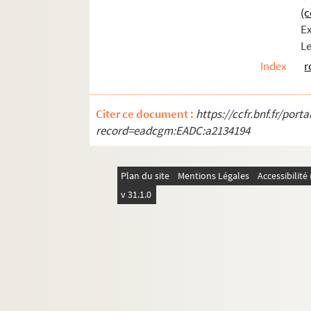
(
Ex
L
Index
r
Citer ce document :
https://ccfr.bnf.fr/por
record=eadcgm:EADC:a2134194
Plan du site
Mentions Légales
Accessibilit
v 31.1.0