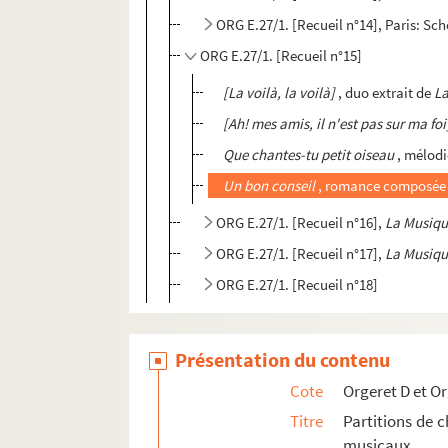
ORG E.27/1. [Recueil n°15]
[La voilà, la voilà]
, duo extrait de
La
[Ah! mes amis, il n'est pas sur ma foi
Que chantes-tu petit oiseau
, mélodi
Un bon conseil
, romance composée p
ORG E.27/1. [Recueil n°16],
La Musiqu
ORG E.27/1. [Recueil n°17],
La Musiqu
ORG E.27/1. [Recueil n°18]
Présentation du contenu
Cote
Orgeret D et Or
Titre
Partitions de c
musicaux.