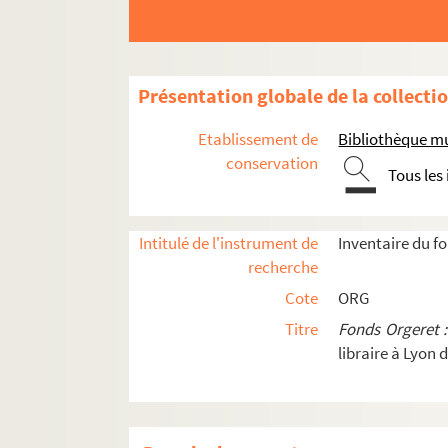
Présentation globale de la collecti
Etablissement de
Bibliothèque mu
conservation
Tous les
Intitulé de l'instrument de
Inventaire du f
recherche
Cote
ORG
Titre
Fonds Orgeret 
Orgeret B. Pièces de théâtre et sketchs.
libraire à Lyon 
Orgeret C. Partitions grand format
Orgeret D et Orgeret E. Partitions de chansons, 