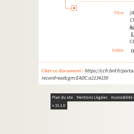
Titre
[A
C
A
E
Ch
Index
r
Citer ce document :
https://ccfr.bnf.fr/por
record=eadcgm:EADC:a2134159
Plan du site
Mentions Légales
Accessibilit
v 31.1.0