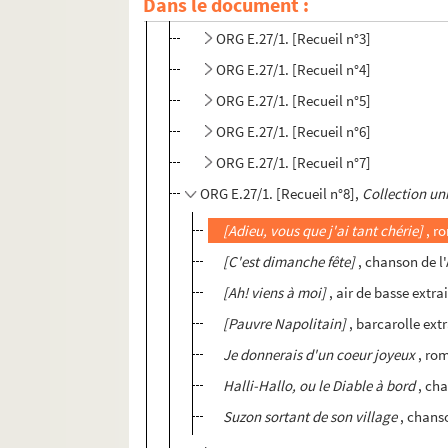
Dans le document :
ORG E.27/1. [Recueil n°2]
ORG E.27/1. [Recueil n°3]
ORG E.27/1. [Recueil n°4]
ORG E.27/1. [Recueil n°5]
ORG E.27/1. [Recueil n°6]
ORG E.27/1. [Recueil n°7]
ORG E.27/1. [Recueil n°8],
Collection uni
[Adieu, vous que j'ai tant chérie]
, r
[C'est dimanche fête]
, chanson de l
[Ah! viens à moi]
, air de basse extra
[Pauvre Napolitain]
, barcarolle ext
Je donnerais d'un coeur joyeux
, ro
Halli-Hallo, ou le Diable à bord
, cha
Suzon sortant de son village
, chans