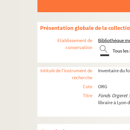
Présentation globale de la collecti
Etablissement de
Bibliothèque mu
conservation
Tous les
Intitulé de l'instrument de
Inventaire du f
Orgeret B. Pièces de théâtre et sketchs.
recherche
Orgeret C. Partitions grand format
Cote
ORG
Orgeret D et Orgeret E. Partitions de chansons, 
Titre
Fonds Orgeret 
libraire à Lyon 
Partitions petit format classées par nom d'
Recueils numérotés