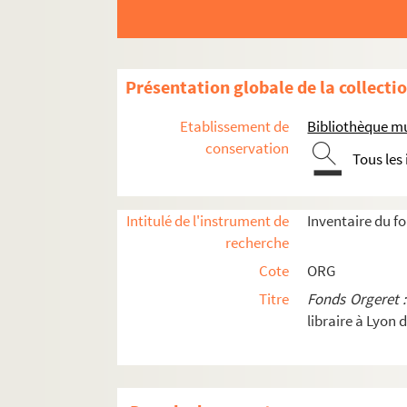
ORG C.20/4. Partitions de Teixeira, 
ORG C.20/4. Partitions de Terret, Léo
ORG C.20/4. Partitions de Thiels, Vic
Présentation globale de la collecti
ORG C.20/4. Partitions de Thomé, Fra
Etablissement de
Bibliothèque mu
ORG C.20/4. Partitions de Tiercy, Geo
conservation
Tous les
ORG C.20/4. Partitions de Tiomkin, Di
ORG C.20/4. Partitions de Tiska, Joël
ORG C.20/4. Partitions de Titl, Anton
Intitulé de l'instrument de
Inventaire du f
recherche
ORG C.20/4. Partitions de Toledo, José
Cote
ORG
ORG C.20/4. Partitions de Tollet, Alb
Titre
Fonds Orgeret 
ORG C.20/4. Partitions de Toselli (co
libraire à Lyon 
ORG C.20/4. Partitions de Tranchant,
ORG C.20/4. Partitions de Translateur
ORG C.20/4. Partitions de Trébitsch, 