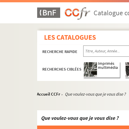
ORG C.19/3. Partitions de Strauss, Os
ORG C.19/3. Partitions de Streabbog, L
Catalogue co
ORG C.19/3. Partitions de Styne, Jule
ORG C.19/3. Partitions de Suesse, Da
LES CATALOGUES
ORG C.19/4. Partitions de Sylvestrino
ORG C.19/4. Partitions de Sylviano, 
RECHERCHE RAPIDE
ORG C.19/4. Partitions de Symiane, 
ORG C.19/4. Parti
Imprimés
multimédia
RECHERCHES CIBLÉES
ORG C.20/1. Partitions de Tabet, Geo
ORG C.20/1. Partitions de Taccani, S., 
ORG C.20/1. Partitions de Tac-Coen 
Accueil CCFr
Que voulez-vous que je vous dise ?
>
ORG C.20/1. Partitions de Tagliafico,
ORG C.20/1. Partitions de Tagson, Ge
ORG C.20/1; ORG C.20/2; ORG C.20/3. P
Que voulez-vous que je vous dise ?
ORG C.20/4. Partitions de Tavernier, 