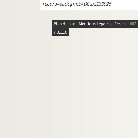
record=eadcgm:EADC:a2133925
ORG C.24/1. Partitions de Yan, Henri
ORG C.24/1. Partitions de Yvain, Mau
Plan du site
Mentions Légales
Accessibilit
ORG C.25/1. Partitions de Zaraï, Yoh
v 31.1.0
ORG C.25/1. Partitions de Zerubia, T
ORG C.25/1. Partitions de Zévaco, Al
Recueils de partitions classés par nom d'
Périodiques classés par ordre alphabétiqu
Orgeret D et Orgeret E. Partitions de chanson