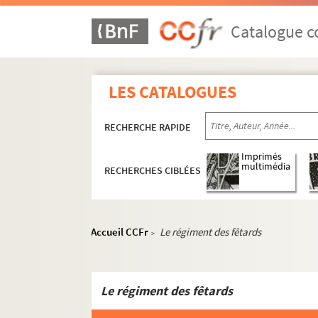
ORG C.19/3. Partitions de Snoèk, I. (
ORG C.19/3. Partitions de Solar, Jean,
Catalogue co
ORG C.19/3. Partitions de Soler, Raou
ORG C.19/3. Partitions de Sorono, J
LES CATALOGUES
ORG C.19/3. Partitions de Soulaire (
ORG C.19/3. Partitions de Soulaire, V
RECHERCHE RAPIDE
ORG C.19/3. Partitions de Sourilas, T
ORG C.19/3. Partitions de Spencer (c
Imprimés
multimédia
RECHERCHES CIBLÉES
ORG C.19/3. Partitions de Spencer, Em
ORG C.19/3. Partitions de Stallman, 
ORG C.19/3. Partitions de Stanislas, A
Accueil CCFr
Le régiment des fêtards
>
ORG C.19/3. Partitions de Staz (comp
ORG C.19/3. Partitions de Stern, Emil
ORG C.19/3. Partitions de Sterny (co
Le régiment des fêtards
ORG C.19/3. Partitions de Strauss, J