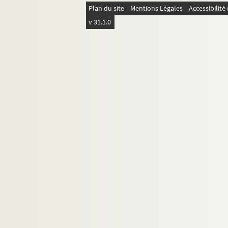
Plan du site
Mentions Légales
Accessibilit
ORG C.23/1. Partitions de Waldteufel
v 31.1.0
ORG C.23/1. Partitions de Warms, Fer
ORG C.23/1. Partitions de Warren, Ha
ORG C.23/1. Partitions de Weckerlin,
ORG C.23/1. Partitions de Well, Gast
ORG C.23/1. Partitions de Wellings, M
ORG C.23/1. Partitions de Whelan, Lo
ORG C.23/1. Partitions de White, Dan
ORG C.23/1. Partitions de Whiting, R
ORG C.23/1. Partitions de Whitlock, W
ORG C.23/1. Partitions de Wilder, Ale
ORG C.23/1. Partitions de Williams, 
ORG C.23/1. Partitions de Winkler, G
ORG C.23/1. Partitions de Wood, J. H