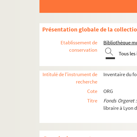
Les pronostics
Qui me rendra ma jolie !
Smarts Flémards
Présentation globale de la collecti
Le terrible Cyprien
Etablissement de
Bibliothèque mu
Tordantina
conservation
Tous les
Toujours dans l'train
Tournant dangereux
Intitulé de l'instrument de
Inventaire du f
Tout l'bazar
recherche
Une partie de bourriquade
Cote
ORG
Un quadrille populaire
Titre
Fonds Orgeret 
Un quart d'heure après
libraire à Lyon 
La valse des feuilles
La veilleuse
Vive l'automobile