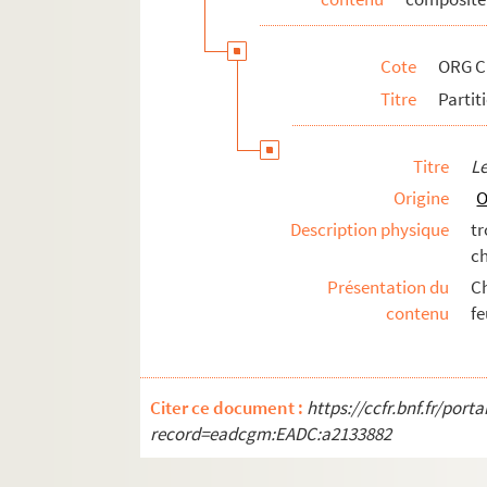
ORG C.22/1. Partitions de Verdalle, G
ORG C.22/1. Partitions de Verdun, He
Cote
ORG C.
ORG C.22/1. Partitions de Verlor, Gaby
Titre
Partit
ORG C.22/1. Partitions de Verni, F. (
ORG C.22/1. Partitions de Vic, Claude
Titre
Le
ORG C.22/1. Partitions de Vieillot, Al
Origine
O
ORG C.22/1. Partitions de Villard, Ge
Description physique
tr
ORG C.22/1. Partitions de Villebichot
c
ORG C.22/1. Partitions de Vincent, J
Présentation du
Ch
ORG C.22/1. Partitions de Vlad, Roman
contenu
fe
ORG C.22/1. Partitions de Voisin, Alb
ORG C.23/1. Partitions de Wachs, F. 
Citer ce document :
https://ccfr.bnf.fr/por
ORG C.23/1. Partitions de Wagner, Wi
record=eadcgm:EADC:a2133882
ORG C.23/1. Partitions de Waïss, Hen
ORG C.23/1. Partitions de Wal-Berg, 