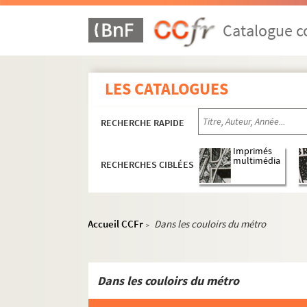
ORG C.18/1. Partitions de Rancurel, E
ORG C.18/1. Partitions de Rat-Patron
Catalogue co
ORG C.18/1. Partitions de Rauch, A. 
ORG C.18/1. Partitions de Ray, Marce
LES CATALOGUES
ORG C.18/1. Partitions de Raynaud, H
ORG C.18/1. Partitions de Redstone, 
RECHERCHE RAPIDE
ORG C.18/1. Partitions de Reisdorff, 
ORG C.18/1. Partitions de Reveu, Jea
Imprimés
multimédia
RECHERCHES CIBLÉES
ORG C.18/1. Partitions de Reveyron, 
ORG C.18/1. Partitions de Revil, Rudi, 
ORG C.18/1. Partitions de Richepin, T
Accueil CCFr
Dans les couloirs du métro
>
ORG C.18/1. Partitions de Rico, Jose
ORG C.18/2. Partitions de Ricourt, P
ORG C.18/2. Partitions de Righi, W. (
Dans les couloirs du métro
ORG C.18/2. Partitions de Rivet, H. (