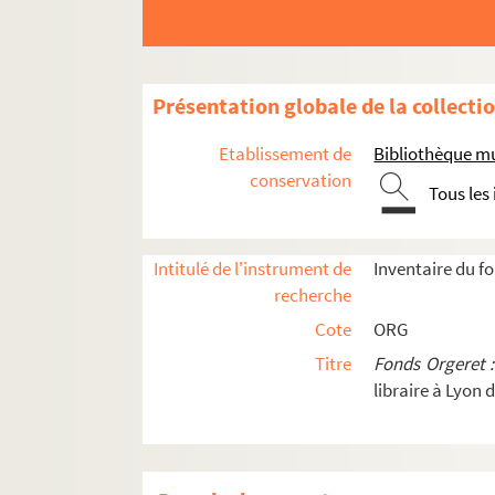
ORG C.18/2. Partitions de Roberts, Al
ORG C.18/2. Partitions de Roberty, H.
ORG C.18/2. Partitions de Robichon, 
Présentation globale de la collecti
ORG C.18/2. Partitions de Robinson, 
Etablissement de
Bibliothèque mu
ORG C.18/2. Partitions de Roch, Marc
conservation
Tous les
ORG C.18/2. Partitions de Roches, Gil
ORG C.18/2. Partitions de Rodel, A. F
ORG C.18/2. Partitions de Rodgers, R
Intitulé de l'instrument de
Inventaire du f
recherche
ORG C.18/2. Partitions de Roggées, A
Cote
ORG
ORG C.18/2. Partitions de Rolland, C
Titre
Fonds Orgeret 
ORG C.18/2. Partitions de Rome, Haro
libraire à Lyon 
ORG C.18/2. Partitions de Romeo, Arm
ORG C.18/2. Partitions de Rosario, P
ORG C.18/2. Partitions de Rosas, Juv