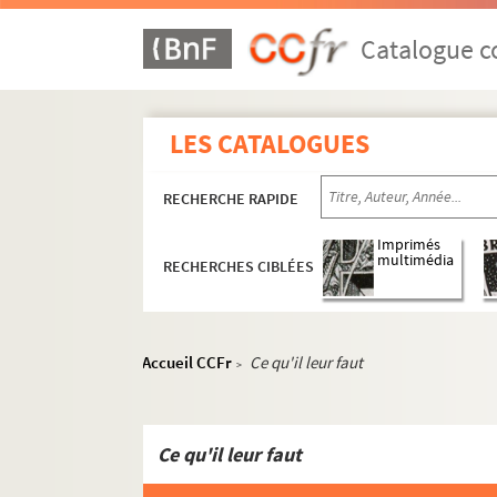
ORG C.16/1. Partitions de Pessard, É
ORG C.16/1. Partitions de Pesse, Mau
Catalogue co
ORG C.16/2. Partitions de Petit, Alber
ORG C.16/3. Partitions de Peyrla, Ma
LES CATALOGUES
ORG C.16/3. Partitions de Philippe-Gé
ORG C.16/3. Partitions de Picard, Fr
RECHERCHE RAPIDE
ORG C.16/3. Partitions de Piccolini, 
ORG C.16/3. Partitions de Piccolini, 
Imprimés
multimédia
RECHERCHES CIBLÉES
ORG C.16/3. Partitions de Pickart, P.
ORG C.16/3. Partitions de Pierné, Gab
ORG C.16/3. Partitions de Pizzo, Erm.
Accueil CCFr
Ce qu'il leur faut
>
ORG C.16/3. Partitions de Place, Loui
ORG C.16/3. Partitions de Planel, A. 
ORG C.16/3. Partitions de Pompilio, 
Ce qu'il leur faut
ORG C.16/3. Partitions de Poncin, Eu