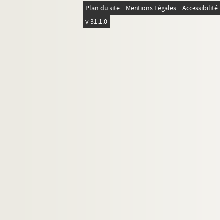
Plan du site
Mentions Légales
Accessibilit
ORG C.19/1. Partitions de Scassola, A
v 31.1.0
ORG C.19/1. Partitions de Schiff, Ott
ORG C.19/1. Partitions de Schott, Ji
ORG C.19/1. Partitions de Schroeder,
ORG C.19/1. Partitions de Schubert, F
ORG C.19/1. Partitions de Schultze, 
ORG C.19/2. Partitions de Scotto, Vi
ORG C.19/2. Partitions de Seingrev (
ORG C.19/2. Partitions de Sendrey, Al
ORG C.19/2. Partitions de Senée, Hen
ORG C.19/2. Partitions de Sentis, Jos
ORG C.19/2. Partitions de Seracini, S
ORG C.19/2. Partitions de Serpieri, A
ORG C.19/2. Partitions de Sherman, Jo