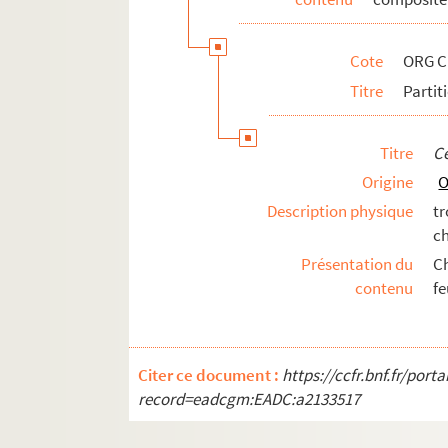
ORG C.18/2. Partitions de Rousseau, 
ORG C.18/2. Partitions de Ruccione, 
Cote
ORG C
ORG C.18/2. Partitions de Ruiz, Pablo
Titre
Partit
ORG C.18/2. Partitions de Rylsford, 
ORG C.19/1. Partitions de Sab, André
Titre
Ce
ORG C.19/1. Partitions de Sachs, Léo
Origine
O
ORG C.19/1. Partitions de Saint G. d'
Description physique
tr
ORG C.19/1. Partitions de Saint-Saën
c
ORG C.19/1. Partitions de Saint-Serv
Présentation du
Ch
ORG C.19/1. Partitions de Salabert, F
contenu
fe
ORG C.19/1. Partitions de Salvador, 
ORG C.19/1. Partitions de Sanchez, F
Citer ce document :
https://ccfr.bnf.fr/por
ORG C.19/1. Partitions de Sapin, Hen
record=eadcgm:EADC:a2133517
ORG C.19/1. Partitions de Sarbek, Bor
ORG C.19/1. Partitions de Satie, Erik