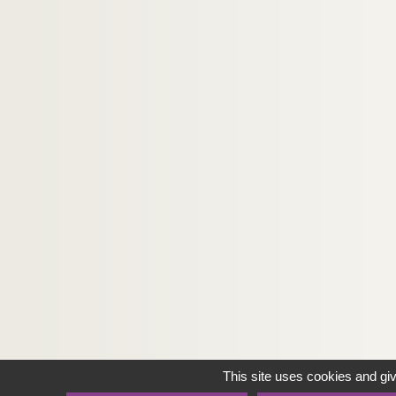
ORG C.25/1. Partitions de Zerubia, T
ORG C.25/1. Partitions de Zévaco, Al
Recueils de partitions classés par nom d'
Périodiques classés par ordre alphabétiqu
Orgeret D et Orgeret E. Partitions de chanson
This site uses cookies and gi