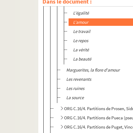
Dans le document :
La liberté
L'égalité
L'amour
Le travail
Le repos
La vérité
La beauté
Marguerites, la flore d'amour
Les revenants
Les ruines
La source
ORG C.16/4. Partitions de Prosen, Si
ORG C.16/4. Partitions de Pueca (pse
ORG C.16/4. Partitions de Puget, Vin