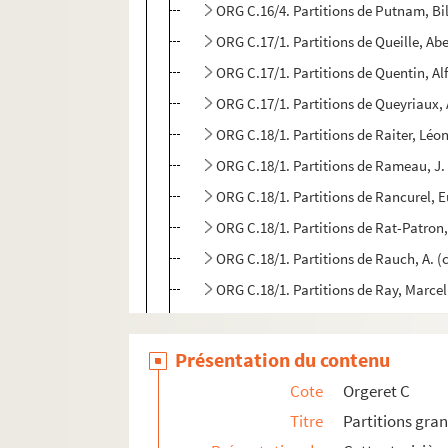
ORG C.16/4. Partitions de Putnam, Bi
ORG C.17/1. Partitions de Queille, Ab
ORG C.17/1. Partitions de Quentin, Al
ORG C.17/1. Partitions de Queyriaux,
ORG C.18/1. Partitions de Raiter, Léon
ORG C.18/1. Partitions de Rameau, J.
ORG C.18/1. Partitions de Rancurel, E
ORG C.18/1. Partitions de Rat-Patron
ORG C.18/1. Partitions de Rauch, A. 
ORG C.18/1. Partitions de Ray, Marce
ORG C.18/1. Partitions de Raynaud, H
ORG C.18/1. Partitions de Redstone, 
Présentation du contenu
ORG C.18/1. Partitions de Reisdorff, 
Cote
Orgeret C
ORG C.18/1. Partitions de Reveu, Jea
Titre
Partitions gra
ORG C.18/1. Partitions de Reveyron, 