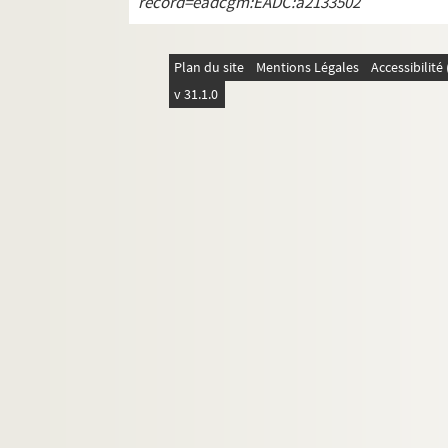
record=eadcgm:EADC:a2133502
ORG C.19/2. Partitions de Scotto, Vi
ORG C.19/2. Partitions de Seingrev (
Plan du site
Mentions Légales
Accessibilit
ORG C.19/2. Partitions de Sendrey, Al
v 31.1.0
ORG C.19/2. Partitions de Senée, Hen
ORG C.19/2. Partitions de Sentis, Jos
ORG C.19/2. Partitions de Seracini, S
ORG C.19/2. Partitions de Serpieri, A
ORG C.19/2. Partitions de Sherman, Jo
ORG C.19/2. Partitions de Siegel, Ra
ORG C.19/2. Partitions de Sierra, Mig
ORG C.19/2. Partitions de Signoret, C
ORG C.19/2. Partitions de Simon, La
ORG C.19/3. Partitions de Simon, Nat
ORG C.19/3. Partitions de Siniavine, 