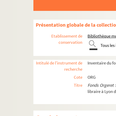
ORG C.16/1. Partitions de Pelosi, Do
ORG C.16/1. Partitions de Peltier, E
ORG C.16/1. Partitions de Penso, Raff
Présentation globale de la collecti
ORG C.16/1. Partitions de Perpignan,
Etablissement de
Bibliothèque mu
ORG C.16/1. Partitions de Perrelet, L
conservation
Tous les
ORG C.16/1. Partitions de Perrelet, P
ORG C.16/1. Partitions de Perret, Lou
ORG C.16/1. Partitions de Perret, Pier
Intitulé de l'instrument de
Inventaire du f
recherche
ORG C.16/1. Partitions de Pessard, É
Cote
ORG
ORG C.16/1. Partitions de Pesse, Mau
Titre
Fonds Orgeret 
ORG C.16/2. Partitions de Petit, Alber
libraire à Lyon 
ORG C.16/3. Partitions de Peyrla, Ma
ORG C.16/3. Partitions de Philippe-Gé
ORG C.16/3. Partitions de Picard, Fr