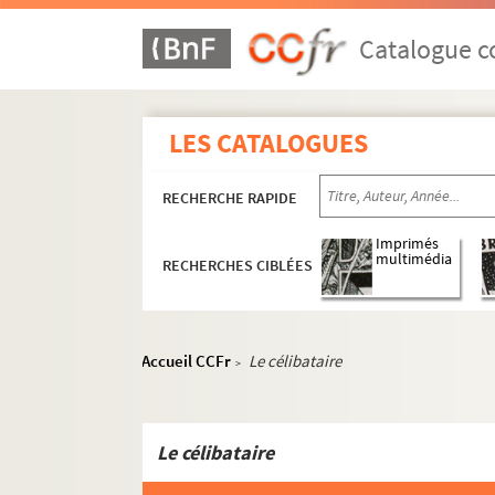
ORG C.15/1. Partitions de Oréfiche, 
ORG C.15/1. Partitions de Orlando, L.
Catalogue co
ORG C.15/1. Partitions de Otter, Char
ORG C.15/1. Partit
LES CATALOGUES
ORG C.15/1. Partitions de Ovio, Tony
ORG C.15/1. Partitions de Ozcariz, P.
RECHERCHE RAPIDE
ORG C.16/1. Partitions de Paans, W. J
ORG C.16/1. Partitions de Padilla, Jo
Imprimés
multimédia
RECHERCHES CIBLÉES
ORG C.16/1. Partitions de Paganetti,
ORG C.16/1. Partitions de Paillet, J. 
ORG C.16/1. Partitions de Paladihle, 
Accueil CCFr
Le célibataire
>
ORG C.16/1. Partitions de Parès, H. 
ORG C.16/1. Partitions de Parès, Phil
ORG C.16/1. Partitions de Parizot, Vi
Le célibataire
ORG C.16/1. Partitions de Peheu, Jea