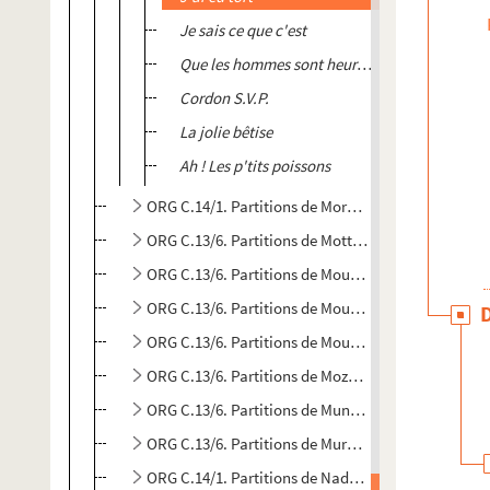
Je sais ce que c'est
Que les hommes sont heureux
Cordon S.V.P.
La jolie bêtise
Ah ! Les p'tits poissons
ORG C.14/1. Partitions de Morgagni, J.-B. (compos
ORG C.13/6. Partitions de Mottier, Jean-Pierre (co
ORG C.13/6. Partitions de Mourat, Emile (composit
ORG C.13/6. Partitions de Moussorgsky, Modeste Pe
ORG C.13/6. Partitions de Moutet, Jo, 1926-2002 (
ORG C.13/6. Partitions de Mozart, W
ORG C.13/6. Partitions de Munoz, Rafael (composit
ORG C.13/6. Partitions de Muray, Paule (compositr
ORG C.14/1. Partitions de Nadaud, Gustave, 1820-