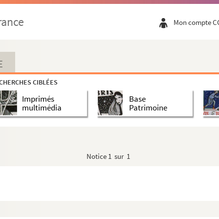
Mireille Hartuch), 1906-1996 (compositrice)
rance
 (compositeur)
Mon compte C
10 (compositeur)
)
E
28-1994 (compositeur)
eur)
CHERCHES CIBLÉES
ositeur)
Imprimés
Base
multimédia
Patrimoine
3-1961 (compositrice)
siteur)
positeur)
Notice
1 sur 1
ur)
ur)
)
teur)
ur)