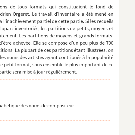
tions de tous formats qui constituaient le fond de
rien Orgeret. Le travail d'inventaire a été mené en
a l’inachèvement partiel de cette partie. Si les recueils
upart inventoriés, les partitions de petits, moyens et
itement. Les partitions de moyens et grands formats,
t d'être achevée. Elle se compose d’un peu plus de 700
tions. La plupart de ces partitions étant illustrées, on
les noms des artistes ayant contribués à la popularité
 de petit format, sous ensemble le plus important de ce
artie sera mise à jour régulièrement.
lphabétique des noms de compositeur.