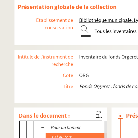
Présentation globale de la collection
ORG C.13/6. Partitions de Moret, Neil (compositeur
ORG C.13/6. Partitions de Moretti, Marcel (composi
Etablissement de
Bibliothèque municipale. L
conservation
ORG C.13/6. Partitions de Moretti, Raoul, 1893-1954 
Tous les inventaires
Azaya !
Trois jeunes filles nues
Intitulé de l'instrument de
Inventaire du fonds Orgeret
New Charleston
recherche
Trois jeunes filles nues, opérette en 3 actes
Cote
ORG
Troublez-moi
Titre
Fonds Orgeret : fonds de c
Troublez-moi, opérette vaudeville en 3 actes
Troublez-moi, opérette vaudeville en 3 actes
Ce sont des choses
Dans le document :
Prés
Ernestine
Pour un homme
J'ai eu tort