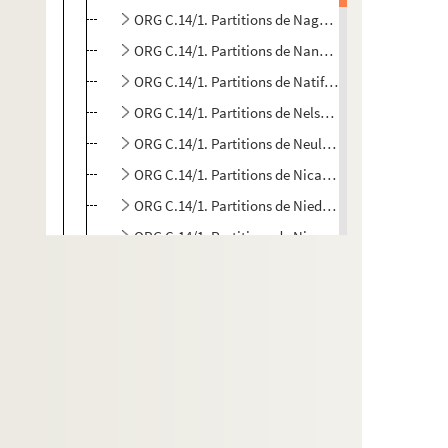
ORG C.14/1. Partitions de Nagel, E. (compositeur)
ORG C.14/1. Partitions de Nancey, Alain, 1929-198
ORG C.14/1. Partitions de Natif, Henri (compositeu
ORG C.14/1. Partitions de Nelson, Rudolph, 18..-19
ORG C.14/1. Partitions de Neulat, Marguerite (comp
ORG C.14/1. Partitions de Nicaise, E. (compositeur
ORG C.14/1. Partitions de Niedermeyer, Louis, 180
ORG C.14/1. Partitions de Nivelet, Victor (composit
ORG C.14/1. Partitions de Noblot, Emile (composit
ORG C.14/1. Partitions de Nohar, Yve (pseudonyme
ORG C.15/1. Partitions de Oberfeld, Casimir, 1903-
ORG C.15/1. Partitions de Oréfiche, Armando (com
ORG C.15/1. Partitions de Orlando, L. (compositeur
ORG C.15/1. Partitions de Otter, Charles (composit