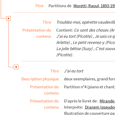
Titre
Partitions de
Moretti, Raoul, 1893-1
8 (compositeur)
r)
Titre
Troublez-moi, opérette vaudeville
.. (compositeur)
Présentation du
Contient:
Ce sont des choses (Ar
contenu
J'ai eu tort (Picotte)
,
Je sais ce q
ositrice)
Arlette)
,
Le petit revenez-y (Pico
)
La jolie bêtise (Suzy)
,
C'est souv
2-1861 (compositeur)
(Picotte)
.
eur)
eur)
Titre
J'ai eu tort
 de Yvonne Aaron), 1897-1987 (compositeur)
Description physique
deux exemplaires, grand for
1945 (compositeur)
Présentation du
Partition n°4 (piano et chant
positeur)
contenu
)
Présentation du
D'après le livret de:
Mirande, 
contenu
Interprète:
Dranem (pseudon
eur)
Illustration de couverture pa