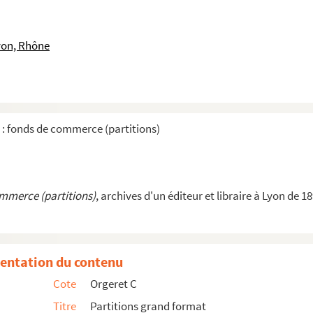
)
teur)
yon, Rhône
(compositeur)
 : fonds de commerce (partitions)
ommerce (partitions)
, archives d'un éditeur et libraire à Lyon de 1
entation du contenu
Cote
Orgeret C
Titre
Partitions grand format