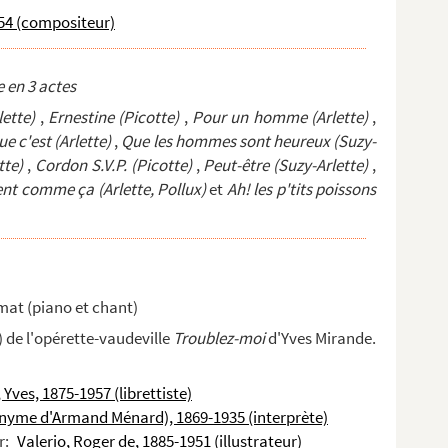
954 (compositeur)
 en 3 actes
lette)
,
Ernestine (Picotte)
,
Pour un homme (Arlette)
,
ue c'est (Arlette)
,
Que les hommes sont heureux (Suzy-
tte)
,
Cordon S.V.P. (Picotte)
,
Peut-être (Suzy-Arlette)
,
ent comme ça (Arlette, Pollux)
et
Ah! les p'tits poissons
mat (piano et chant)
) de l'opérette-vaudeville
Troublez-moi
d'Yves Mirande.
Yves, 1875-1957 (librettiste)
yme d'Armand Ménard), 1869-1935 (interprète)
r:
Valerio, Roger de, 1885-1951 (illustrateur)