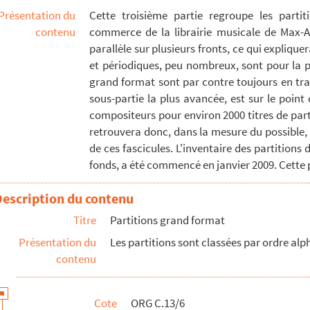
Présentation du
Cette troisième partie regroupe les parti
contenu
commerce de la librairie musicale de Max-Ad
parallèle sur plusieurs fronts, ce qui expliquer
et périodiques, peu nombreux, sont pour la pl
grand format sont par contre toujours en tra
sous-partie la plus avancée, est sur le poin
compositeurs pour environ 2000 titres de parti
iteur)
retrouvera donc, dans la mesure du possible, 
de ces fascicules. L'inventaire des partitions
mpositeur)
fonds, a été commencé en janvier 2009. Cette p
eur)
trovitch, 1839-1881 (compositeur)
Description du contenu
compositeur)
Titre
Partitions grand format
olfgang Amadeus, 1756-1791 (compositeur)
Présentation du
Les partitions sont classées par ordre a
contenu
eur)
ice)
1893 (compositeur)
Cote
ORG C.13/6