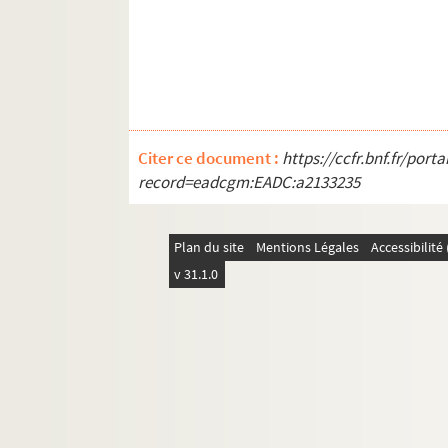
ORG C.16/3. Partitions de Pierné, Gab
ORG C.16/3. Partitions de Pizzo, Erm.
ORG C.16/3. Partitions de Place, Loui
ORG C.16/3. Partitions de Planel, A. 
ORG C.16/3. Partitions de Pompilio, 
Citer ce document :
https://ccfr.bnf.fr/por
record=eadcgm:EADC:a2133235
ORG C.16/3. Partitions de Poncin, Eu
ORG C.16/3. Partitions de Pontio, Isa
Plan du site
ORG C.16/3. Partitions de Popy (comp
Mentions Légales
Accessibilit
v 31.1.0
ORG C.16/3. Partitions de Popy, Fran
ORG C.16/4. Partitions de Portela, R
ORG C.16/4. Partitions de Porter, Col
ORG C.16/4. Partitions de Pouget, Lé
ORG C.16/4. Partitions de Poughon, A
ORG C.16/4. Partitions de Pougy, Lia