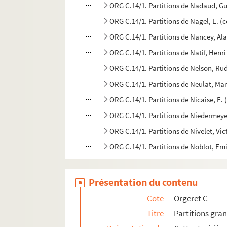
ORG C.14/1. Partitions de Nadaud, G
ORG C.14/1. Partitions de Nagel, E. (
ORG C.14/1. Partitions de Nancey, Al
ORG C.14/1. Partitions de Natif, Henr
ORG C.14/1. Partitions de Nelson, Rud
ORG C.14/1. Partitions de Neulat, Ma
ORG C.14/1. Partitions de Nicaise, E.
ORG C.14/1. Partitions de Niedermeye
ORG C.14/1. Partitions de Nivelet, Vi
ORG C.14/1. Partitions de Noblot, Em
ORG C.14/1. Partitions de Nohar, Yv
ORG C.15/1. Partitions de Oberfeld, C
Présentation du contenu
ORG C.15/1. Partitions de Oréfiche, 
Cote
Orgeret C
ORG C.15/1. Partitions de Orlando, L.
Titre
Partitions gra
ORG C.15/1. Partitions de Otter, Char