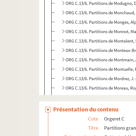
ORG C.13/6. Partitions de Modugno, 
ORG C.13/6. Partitions de Monchaud,
ORG C.13/6. Partitions de Monges, A
ORG C.13/6. Partitions de Monnot, Ma
ORG C.13/6. Partitions de Montalent,
ORG C.13/6. Partitions de Monteux-Br
ORG C.13/6. Partitions de Montmain, 
ORG C.13/6. Partitions de Montuelle, 
ORG C.13/6. Partitions de Mordrez, J.
ORG C.13/6. Partitions de Moreau, R
ORG C.13/6. Partitions de Morelli, C. 
ORG C.13/6. Partitions de Moret, Neil
Présentation du contenu
ORG C.13/6. Partitions de Moretti, Ma
Cote
Orgeret C
ORG C.13/6. Partitions de Moretti, R
Titre
Partitions gra
ORG C.14/1. Partitions de Morgagni, 