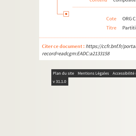
ORG C.14/1. Partitions de Niedermeye
ORG C.14/1. Partitions de Nivelet, Vi
Cote
ORG C
ORG C.14/1. Partitions de Noblot, Em
Titre
Partit
ORG C.14/1. Partitions de Nohar, Yv
ORG C.15/1. Partitions de Oberfeld, C
Citer ce document :
https://ccfr.bnf.fr/por
ORG C.15/1. Partitions de Oréfiche, 
record=eadcgm:EADC:a2133158
ORG C.15/1. Partitions de Orlando, L.
ORG C.15/1. Partitions de Otter, Char
Plan du site
Mentions Légales
Accessibilit
ORG C.15/1. Partit
v 31.1.0
ORG C.15/1. Partitions de Ovio, Tony
ORG C.15/1. Partitions de Ozcariz, P.
ORG C.16/1. Partitions de Paans, W. J
ORG C.16/1. Partitions de Padilla, Jo
ORG C.16/1. Partitions de Paganetti,
ORG C.16/1. Partitions de Paillet, J. 