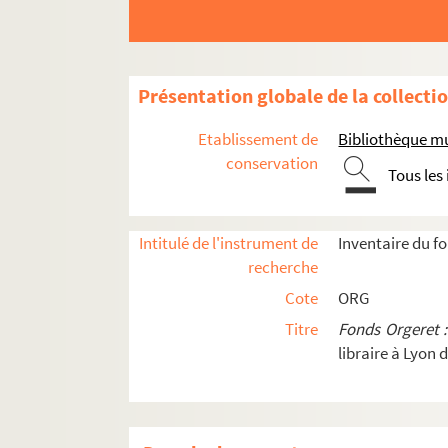
ORG C.13/2. Partitions de Martin, Fr
ORG C.13/2. Partitions de Martin, J.-
ORG C.13/2. Partitions de Martin, Rob
Présentation globale de la collecti
ORG C.13/3. Partitions de Martine, Y
Etablissement de
Bibliothèque mu
ORG C.13/3. Partitions de Martineau,
conservation
Tous les
ORG C.13/3. Partitions de Martinez, 
ORG C.13/3. Partitions de Martini, J.
ORG C.13/3. Partitions de Marty, Geo
Intitulé de l'instrument de
Inventaire du f
recherche
ORG C.13/3. Partitions de Masini, F. 
Cote
ORG
ORG C.13/3. Partitions de Mascheroni
Titre
Fonds Orgeret 
ORG C.13/3. Partitions de Massé, Vict
libraire à Lyon 
ORG C.13/3. Partitions de Massenet, 
ORG C.13/4. Partitions de Masson, J
ORG C.13/4. Partitions de Massot, Marc