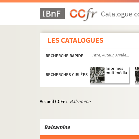
ORG C.13/1. Partitions de Mancini, R
ORG C.13/1. Partitions de Manescau, 
Catalogue co
ORG C.13/1. Partitions de Mangiarott
ORG C.13/1. Partitions de Manuel, M
LES CATALOGUES
ORG C.13/1. Partitions de Maquis, Ga
ORG C.13/2. Partitions de Marafioti, 
RECHERCHE RAPIDE
ORG C.13/2. Partitions de Marbot, Rol
ORG C.13/2. Partitions de Margis, Alf
Imprimés
multimédia
RECHERCHES CIBLÉES
ORG C.13/2. Partitions de Marguet, J
ORG C.13/2. Partitions de Marietti, G
ORG C.13/2. Partitions de Marinier, P
Accueil CCFr
Balsamine
>
ORG C.13/2. Partitions de Mario, Alci
ORG C.13/2. Partitions de Marion, Je
ORG C.13/2. Partitions de Marjac (co
Balsamine
ORG C.13/2. Partitions de Marly, Ann