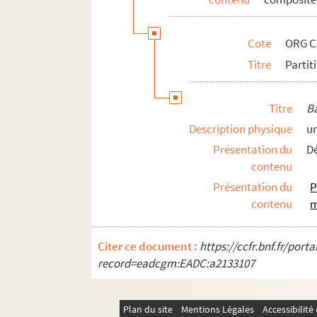
ORG C.13/6. Partitions de Moret, Neil
ORG C.13/6. Partitions de Moretti, Ma
Cote
ORG C
ORG C.13/6. Partitions de Moretti, R
Titre
Partit
ORG C.14/1. Partitions de Morgagni, 
ORG C.13/6. Partitions de Mottier, Je
Titre
B
ORG C.13/6. Partitions de Mourat, Em
Description physique
un
ORG C.13/6. Partitions de Moussorgsk
Présentation du
Dé
ORG C.13/6. Partitions de Moutet, Jo
contenu
ORG C.13/6. Part
Présentation du
P
ORG C.13/6. Partitions de Munoz, Raf
contenu
m
ORG C.13/6. Partitions de Muray, Pau
Citer ce document :
https://ccfr.bnf.fr/por
ORG C.14/1. Partitions de Nadaud, G
record=eadcgm:EADC:a2133107
ORG C.14/1. Partitions de Nagel, E. (
ORG C.14/1. Partitions de Nancey, Al
Plan du site
Mentions Légales
Accessibilit
ORG C.14/1. Partitions de Natif, Henr