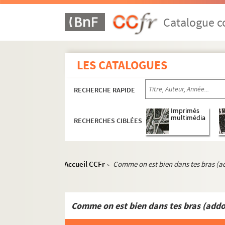
ORG C.13/1. Partitions de Magenta, G
ORG C.13/1. Partitions de Magnin, Cé
Catalogue co
ORG C.13/1. Partitions de Mailfait, H
ORG C.13/1. Partitions de Maillé, Art
LES CATALOGUES
ORG C.13/1. Partitions de Maire, Ren
ORG C.13/1. Partitions de Mame, Ch.
RECHERCHE RAPIDE
ORG C.13/1. Partitions de Mancini, R
ORG C.13/1. Partitions de Manescau, 
Imprimés
multimédia
RECHERCHES CIBLÉES
ORG C.13/1. Partitions de Mangiarott
ORG C.13/1. Partitions de Manuel, M
ORG C.13/1. Partitions de Maquis, Ga
Accueil CCFr
Comme on est bien dans tes bras (
>
ORG C.13/2. Partitions de Marafioti, 
ORG C.13/2. Partitions de Marbot, Rol
ORG C.13/2. Partitions de Margis, Alf
Comme on est bien dans tes bras (add
ORG C.13/2. Partitions de Marguet, J