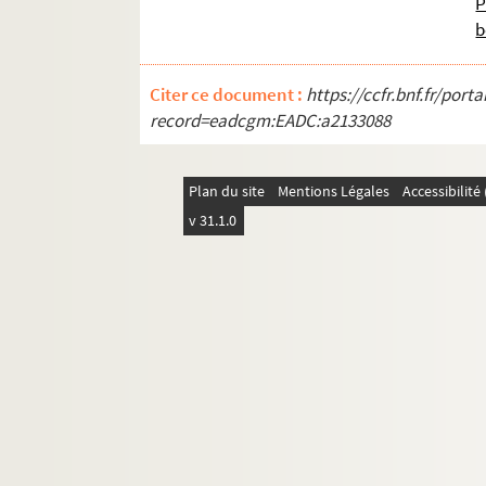
P
ORG C.14/1. Partitions de Nadaud, G
b
ORG C.14/1. Partitions de Nagel, E. (
Citer ce document :
https://ccfr.bnf.fr/por
ORG C.14/1. Partitions de Nancey, Al
record=eadcgm:EADC:a2133088
ORG C.14/1. Partitions de Natif, Henr
ORG C.14/1. Partitions de Nelson, Rud
Plan du site
Mentions Légales
Accessibilit
ORG C.14/1. Partitions de Neulat, Ma
v 31.1.0
ORG C.14/1. Partitions de Nicaise, E.
ORG C.14/1. Partitions de Niedermeye
ORG C.14/1. Partitions de Nivelet, Vi
ORG C.14/1. Partitions de Noblot, Em
ORG C.14/1. Partitions de Nohar, Yv
ORG C.15/1. Partitions de Oberfeld, C
ORG C.15/1. Partitions de Oréfiche, 
ORG C.15/1. Partitions de Orlando, L.