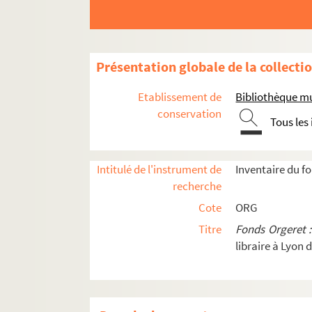
ORG C.13/2. Partitions de Marietti, G
ORG C.13/2. Partitions de Marinier, P
ORG C.13/2. Partitions de Mario, Alci
Présentation globale de la collecti
ORG C.13/2. Partitions de Marion, Je
Etablissement de
Bibliothèque mu
ORG C.13/2. Partitions de Marjac (co
conservation
Tous les
ORG C.13/2. Partitions de Marly, Ann
ORG C.13/2. Partitions de Martin, Fr
ORG C.13/2. Partitions de Martin, J.-
Intitulé de l'instrument de
Inventaire du f
recherche
ORG C.13/2. Partitions de Martin, Rob
Cote
ORG
ORG C.13/3. Partitions de Martine, Y
Titre
Fonds Orgeret 
ORG C.13/3. Partitions de Martineau,
libraire à Lyon 
ORG C.13/3. Partitions de Martinez, 
ORG C.13/3. Partitions de Martini, J.
ORG C.13/3. Partitions de Marty, Geo