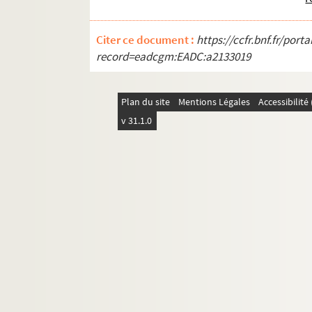
ORG C.13/5. Partitions de Mila, L. (c
Citer ce document :
ORG C.13/5. Partitions de Milhe, G. (
https://ccfr.bnf.fr/por
record=eadcgm:EADC:a2133019
ORG C.13/5. Partitions de Millandy, 
ORG C.13/5. Partitions de Minnigero
Plan du site
Mentions Légales
Accessibilit
ORG C.13/5. Partitions de Mireille (p
v 31.1.0
ORG C.13/5. Partitions de Misraki, Pa
ORG C.13/5. Partitions de Missa, Ed
ORG C.13/5. Partitions de Mistréo, S.
ORG C.13/6. Partitions de Modugno, 
ORG C.13/6. Partitions de Monchaud,
ORG C.13/6. Partitions de Monges, A
ORG C.13/6. Partitions de Monnot, Ma
ORG C.13/6. Partitions de Montalent,
ORG C.13/6. Partitions de Monteux-Br