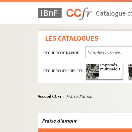
ORG C.12/2. Partitions de Leserre, El
ORG C.12/2. Partitions de Lieutaud, 
Catalogue co
ORG C.12/2. Partitions de Lopez, Fran
ORG C.12/2. Partitions de Lorbeer, Fr
LES CATALOGUES
ORG C.12/2. Partitions de Louiguy (p
ORG C.12/2. Partitions de Louis, Ant
RECHERCHE RAPIDE
ORG C.12/2. Partitions de Louiset, Ch
ORG C.12/2. Partitions de Louvier, Ni
Imprimés
multimédia
RECHERCHES CIBLÉES
ORG C.12/2. Partitions de Ludo, Henr
ORG C.12/2. Partitions de Ludovic, G.
ORG C.12/2. Partit
Accueil CCFr
Fraise d'amour
>
ORG C.12/2. Partitions de Lust, L. (c
ORG C.12/2. Partitions de Lust, Louis
ORG C.13/1. Partitions de Magenta, G
Fraise d'amour
ORG C.13/1. Partitions de Magnin, Cé