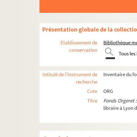
ORG C.13/1. Partitions de Mailfait, H
ORG C.13/1. Partitions de Maillé, Art
ORG C.13/1. Partitions de Maire, Ren
Présentation globale de la collecti
ORG C.13/1. Partitions de Mame, Ch.
Etablissement de
Bibliothèque mu
ORG C.13/1. Partitions de Mancini, R
conservation
Tous les
ORG C.13/1. Partitions de Manescau, 
ORG C.13/1. Partitions de Mangiarott
ORG C.13/1. Partitions de Manuel, M
Intitulé de l'instrument de
Inventaire du f
recherche
ORG C.13/1. Partitions de Maquis, Gasto
Cote
ORG
Affiches électorales
Titre
Fonds Orgeret 
Ah ! Qu'c'est donc bête ! (mais qu'c'
libraire à Lyon 
Le bal du colonel
Ce que font les amoureux
Ce que font les amoureux