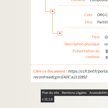
ORG C.13/1. Partitions de Maillé, Art
ORG C.13/1. Partitions de Maire, Ren
Cote
ORG C
ORG C.13/1. Partitions de Mame, Ch.
Titre
Partit
ORG C.13/1. Partitions de Mancini, R
ORG C.13/1. Partitions de Manescau, 
Titre
G
ORG C.13/1. Partitions de Mangiarott
Description physique
un
ORG C.13/1. Partitions de Manuel, M
Présentation du
B
ORG C.13/1. Partitions de Maquis, Ga
contenu
p
ORG C.13/2. Partitions de Marafioti, 
ORG C.13/2. Partitions de Marbot, Rol
Citer ce document :
https://ccfr.bnf.fr/por
record=eadcgm:EADC:a2132892
ORG C.13/2. Partitions de Margis, Alf
ORG C.13/2. Partitions de Marguet, J
ORG C.13/2. Partitions de Marietti, G
Plan du site
Mentions Légales
Accessibilit
ORG C.13/2. Partitions de Marinier, P
v 31.1.0
ORG C.13/2. Partitions de Mario, Alci