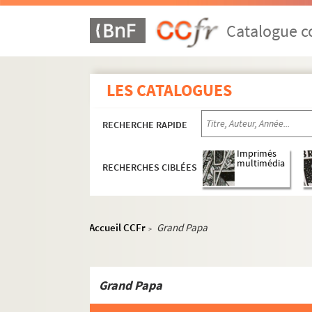
ORG C.10/1. Partitions de Jones, Sta
ORG C.10/1. Partitions de José, Henri
Catalogue co
ORG C.10/1. Partitions de Josi (compo
ORG C.10/1. Partitions de Jouberti, A
LES CATALOGUES
ORG C.10/1. Partitions de Jouberti, 
ORG C.10/1. Partitions de Joullot (co
RECHERCHE RAPIDE
ORG C.10/1. Partitions de Jouve, Edo
ORG C.10/2. Partitions de Joye, Jane 
Imprimés
multimédia
RECHERCHES CIBLÉES
ORG C.10/2. Partitions de Juslam (ps
ORG C.11/1. Partitions de Kahal, Irvi
ORG C.11/1. Partitions de Kaper, Bro
Accueil CCFr
Grand Papa
>
ORG C.11/1. Partitions de Kerlecq, J
ORG C.11/1. Partitions de Ketèlbey, A
ORG C.11/1. Partitions de Keyes, Jim
Grand Papa
ORG C.11/1. Partitions de Klotz, Geo