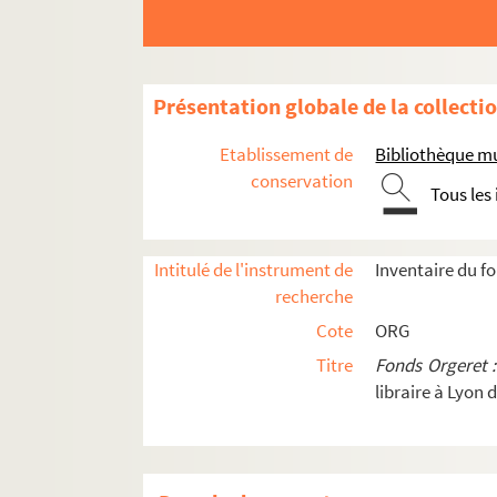
ORG C.10/1. Partitions de Jacquemot
ORG C.10/1. Partitions de Jardin, Ch.
ORG C.10/1. Partitions de Jeanjean, 
Présentation globale de la collecti
ORG C.10/1. Partitions de Jenkins, J.
Etablissement de
Bibliothèque mu
ORG C.10/1. Partitions de Jenó, Sánd
conservation
Tous les
ORG C.10/1. Partitions de Jerome, Je
ORG C.10/1. Partitions de Jilaijan (p
ORG C.10/1. Partitions de Jones, Sta
Intitulé de l'instrument de
Inventaire du f
recherche
ORG C.10/1. Partitions de José, Henri
Cote
ORG
ORG C.10/1. Partitions de Josi (compo
Titre
Fonds Orgeret 
ORG C.10/1. Partitions de Jouberti, A
libraire à Lyon 
ORG C.10/1. Partitions de Jouberti, 
ORG C.10/1. Partitions de Joullot (co
ORG C.10/1. Partitions de Jouve, Edoua