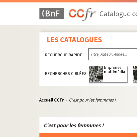
ORG C.8/2. Partitions de Hess, Johnn
ORG C.8/2. Partitions de Heyral, Marc
Catalogue co
ORG C.8/2. Partitions de Hilliard, Bo
ORG C.8/2. Partitions de Himmel, He
LES CATALOGUES
ORG C.8/2. Partitions de Hoffman, Al
ORG C.8/2. Partitions de Holmès, Aug
RECHERCHE RAPIDE
ORG C.8/2. Partitions de Holzer, B. (
ORG C.8/2. Partitions de Housset, Alf
Imprimés
multimédia
RECHERCHES CIBLÉES
ORG C.8/2. Partitions de Hüe, George
ORG C.8/2. Partitions de Hugues, B. 
ORG C.8/2. Partitions de Humel, Charl
Accueil CCFr
C'est pour les femmmes !
>
ORG C.9/1. Partitions de Innocenzi, G
ORG C.9/1. Partitions de Ithier, J.-L.
ORG C.10/1. Partitions de Jacob, Jul
C'est pour les femmmes !
ORG C.10/1. Partitions de Jacquemet,