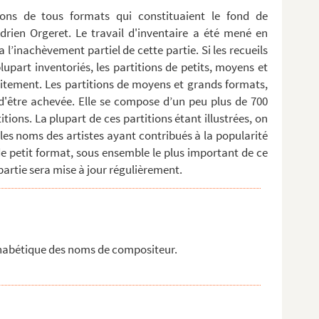
tions de tous formats qui constituaient le fond de
rien Orgeret. Le travail d'inventaire a été mené en
a l’inachèvement partiel de cette partie. Si les recueils
upart inventoriés, les partitions de petits, moyens et
itement. Les partitions de moyens et grands formats,
t d'être achevée. Elle se compose d’un peu plus de 700
tions. La plupart de ces partitions étant illustrées, on
les noms des artistes ayant contribués à la popularité
 de petit format, sous ensemble le plus important de ce
artie sera mise à jour régulièrement.
lphabétique des noms de compositeur.