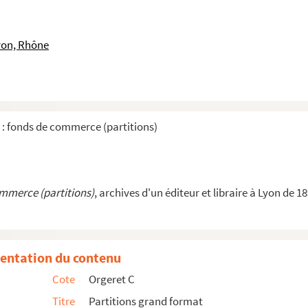
34 (compositeur)
ur)
yon, Rhône
2 (compositeur)
eur)
siteur)
 : fonds de commerce (partitions)
teur)
)
ommerce (partitions)
, archives d'un éditeur et libraire à Lyon de 1
entation du contenu
Cote
Orgeret C
Titre
Partitions grand format