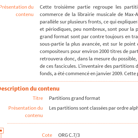
Présentation du
Cette troisième partie regroupe les parti
eur)
contenu
commerce de la librairie musicale de Max-Ad
ice)
parallèle sur plusieurs fronts, ce qui expliquer
et périodiques, peu nombreux, sont pour la pl
compositeur)
grand format sont par contre toujours en tra
r)
sous-partie la plus avancée, est sur le poin
compositeur)
compositeurs pour environ 2000 titres de parti
(compositeur)
retrouvera donc, dans la mesure du possible, 
de ces fascicules. L'inventaire des partitions
fonds, a été commencé en janvier 2009. Cette p
(compositeur)
siteur)
Description du contenu
Titre
Partitions grand format
ur)
Présentation du
Les partitions sont classées par ordre a
contenu
)
926 (compositeur)
 (compositeur)
Cote
ORG C.7/3