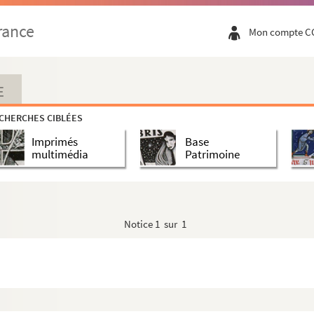
)
rance
Mon compte C
)
)
E
r)
CHERCHES CIBLÉES
Imprimés
Base
siteur)
multimédia
Patrimoine
(compositeur)
Notice
1 sur 1
2-1993 (compositeur)
compositeur)
mpositeur)
987 (compositeur)