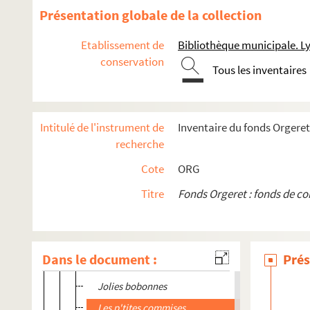
ORG C.7/3. Partitions de Gauwin, Adolphe, 18..-19
Présentation globale de la collection
ORG C.7/3. Partitions de Gavel, Eugène (composite
Etablissement de
Bibliothèque municipale. L
ORG C.7/3. Partitions de Gélas (compositeur)
conservation
ORG C.7/3. Partitions de Geoffray, César, 1901-197
Tous les inventaires
ORG C.7/3. Partitions de Georges, Raoul (composit
ORG C.7/3. Partitions de Gerbaud, Gustave (compo
Intitulé de l'instrument de
Inventaire du fonds Orgeret
ORG C.7/3. Partitions de Gerbaud, Michel (composi
recherche
ORG C.7/3. Partitions de Gerin, Louis (compositeur
Cote
ORG
ORG C.7/3. Partitions de Gerin fils, Ch. (compositeur)
Titre
Fonds Orgeret : fonds de c
Ça vaut !
La danse des étoiles
La danse des étoiles
Dans le document :
Prés
Le dernier chant du rossignol
Jolies bobonnes
Les p'tites commises