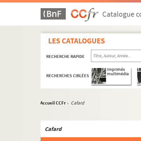
ORG C.6/3. Partitions de Fragna, Ar
ORG C.6/3. Partitions de Fragson, Ha
Catalogue co
ORG C.6/3. Partitions de Framel (com
ORG C.6/3. Partitions de Franceschini
LES CATALOGUES
ORG C.6/3. Partitions de Freed, Fred,
ORG C.6/3. Partitions de Furgeot, J. 
RECHERCHE RAPIDE
ORG C.7/1. Partitions de Gabaroche, 
ORG C.7/1. Partitions de Gabussi, V. 
Imprimés
multimédia
RECHERCHES CIBLÉES
ORG C.7/1. Partitions de Gabutti, Fr
ORG C.7/1. Partitions de Gade, Jacob
ORG C.7/1. Partitions de Gadenne, G.
Accueil CCFr
Cafard
>
ORG C.7/1. Partitions de Gadenne, H.
ORG C.7/1. Partitions de Galifer, F. (
ORG C.7/1. Partitions de Galle, Emile
Cafard
ORG C.7/1. Partitions de Gallini, Lou