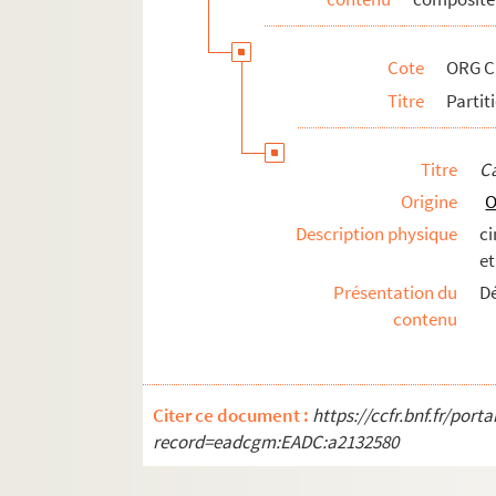
ORG C.8/1. Partitions de Hamel, Geor
ORG C.8/1. Partitions de Haendel, Ge
Cote
ORG C
ORG C.8/1. Partitions de Hartmann, J
Titre
Partit
ORG C.8/1. Partitions de Heintz, Fern
ORG C.8/1. Partitions de Heitz, Charl
Titre
C
ORG C.8/1. Partitions de Hellmesberg
Origine
O
ORG C.8/1. Partitions de Helmer, Ch.
Description physique
c
ORG C.8/1. Partitions de Henrion, Pa
et
ORG C.8/2. Partitions de Herman, Al
Présentation du
Dé
ORG C.8/2. Partitions de Hermand-Bru
contenu
ORG C.8/2. Partitions de Herpin (com
ORG C.8/2. Partitions de Hess, Johnn
Citer ce document :
https://ccfr.bnf.fr/por
ORG C.8/2. Partitions de Heyral, Marc
record=eadcgm:EADC:a2132580
ORG C.8/2. Partitions de Hilliard, Bo
ORG C.8/2. Partitions de Himmel, He