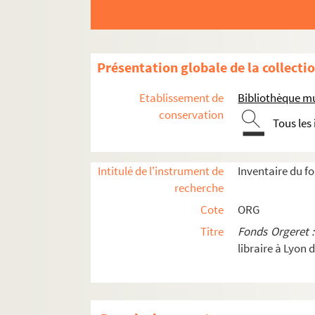
ORG C.7/1. Partitions de Galliot, A. (
ORG C.7/1. Partitions de Gangloff, L
ORG C.7/1. Partitions de Ganne, Loui
Présentation globale de la collecti
ORG C.7/1. Partitions de Garcia, J. (
Etablissement de
Bibliothèque mu
ORG C.7/1. Partitions de Garnier, L. 
conservation
Tous les
ORG C.7/1. Partitions de Garvarentz,
ORG C.7/1. Partitions de Gasté, Louis
ORG C.7/2. Partitions de Gaudet, Jeh
Intitulé de l'instrument de
Inventaire du f
recherche
ORG C.7/3. Partitions de Gautherat, 
Cote
ORG
ORG C.7/3. Partitions de Gauwin, Ado
Titre
Fonds Orgeret 
ORG C.7/3. Partitions de Gavel, Eugè
libraire à Lyon 
ORG C.7/3. Partitions de Gélas (comp
ORG C.7/3. Partitions de Geoffray, Cé
ORG C.7/3. Partitions de Georges, Ra