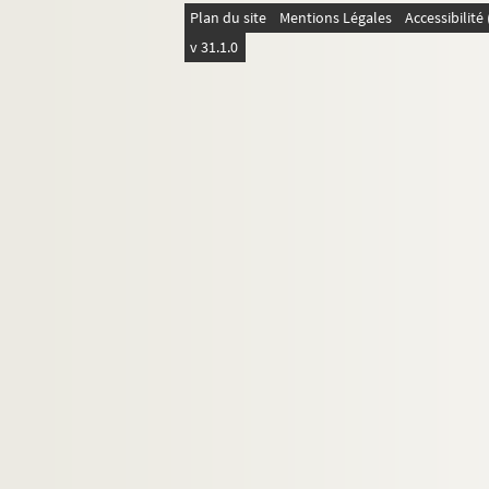
Plan du site
Mentions Légales
Accessibilit
ORG C.8/2. Partitions de Hoffman, Al
v 31.1.0
ORG C.8/2. Partitions de Holmès, Aug
ORG C.8/2. Partitions de Holzer, B. (
ORG C.8/2. Partitions de Housset, Alf
ORG C.8/2. Partitions de Hüe, George
ORG C.8/2. Partitions de Hugues, B. 
ORG C.8/2. Partitions de Humel, Charl
ORG C.9/1. Partitions de Innocenzi, G
ORG C.9/1. Partitions de Ithier, J.-L.
ORG C.10/1. Partitions de Jacob, Jul
ORG C.10/1. Partitions de Jacquemet,
ORG C.10/1. Partitions de Jacquemot
ORG C.10/1. Partitions de Jardin, Ch.
ORG C.10/1. Partitions de Jeanjean, 