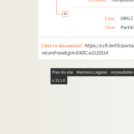
ORG C.7/4. Partitions de Grimaldi, Al
ORG C.7/4. Partitions de Grimaud, Al
Cote
ORG C
ORG C.7/4. Partitions de Grisar, Albe
Titre
Partit
ORG C.7/4. Partitions de Grisart, Cha
ORG C.7/4. Partitions de Grossi, Eug
Citer ce document :
https://ccfr.bnf.fr/por
ORG C.7/4. Partitions de Grosz, Will,
record=eadcgm:EADC:a2132514
ORG C.7/4. Partitions de Gueteville, 
ORG C.7/4. Partitions de Guilbert, J. P.
Plan du site
Mentions Légales
Accessibilit
ORG C.7/4. Partitions de Guillaume, 
v 31.1.0
ORG C.7/4. Partitions de Guille, F. (c
ORG C.7/4. Partitions de Guillet, L. (
ORG C.7/4. Partitions de Guitton, Ma
ORG C.7/4. Partitions de Gutièrrez, B
ORG C.7/4. Partitions de Guttinguer,
ORG C.8/1. Partitions de Hack, Alfred 