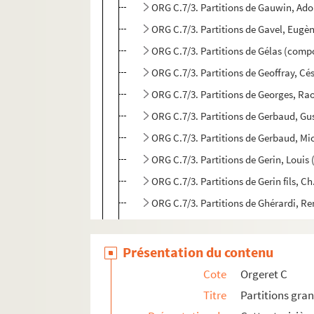
ORG C.7/3. Partitions de Gauwin, Ado
ORG C.7/3. Partitions de Gavel, Eugè
ORG C.7/3. Partitions de Gélas (comp
ORG C.7/3. Partitions de Geoffray, Cé
ORG C.7/3. Partitions de Georges, Ra
ORG C.7/3. Partitions de Gerbaud, Gu
ORG C.7/3. Partitions de Gerbaud, Mi
ORG C.7/3. Partitions de Gerin, Louis
ORG C.7/3. Partitions de Gerin fils, C
ORG C.7/3. Partitions de Ghérardi, R
ORG C.7/3. Partitions de Ghislaine, E
ORG C.7/3. Partitions de Gietz, Heinz
Présentation du contenu
ORG C.7/3. Partitions de Gillet, Ernes
Cote
Orgeret C
ORG C.7/3. Partitions de Girard, Emil
Titre
Partitions gra
ORG C.7/3. Partitions de Giraud, Hube