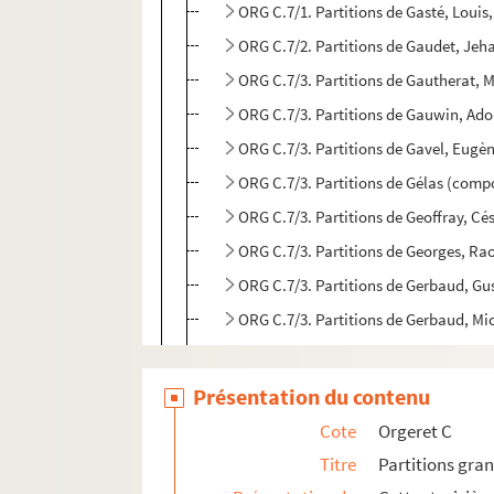
ORG C.7/1. Partitions de Gasté, Louis
ORG C.7/2. Partitions de Gaudet, Jeh
ORG C.7/3. Partitions de Gautherat, 
ORG C.7/3. Partitions de Gauwin, Ado
ORG C.7/3. Partitions de Gavel, Eugè
ORG C.7/3. Partitions de Gélas (comp
ORG C.7/3. Partitions de Geoffray, Cé
ORG C.7/3. Partitions de Georges, Ra
ORG C.7/3. Partitions de Gerbaud, Gu
ORG C.7/3. Partitions de Gerbaud, Mi
ORG C.7/3. Partitions de Gerin, Louis
ORG C.7/3. Partitions de Gerin fils, C
Présentation du contenu
ORG C.7/3. Partitions de Ghérardi, R
Cote
Orgeret C
ORG C.7/3. Partitions de Ghislaine, E
Titre
Partitions gra
ORG C.7/3. Partitions de Gietz, Heinz