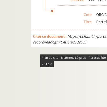
ORG C.7/4. Partitions de Grassi, Andr
ORG C.7/4. Partitions de Graves, Jea
Cote
ORG C
ORG C.7/4. Partitions de Grieg, Edva
Titre
Partit
ORG C.7/4. Partitions de Grimaldi, Al
ORG C.7/4. Partitions de Grimaud, Al
Citer ce document :
https://ccfr.bnf.fr/por
ORG C.7/4. Partitions de Grisar, Albe
record=eadcgm:EADC:a2132505
ORG C.7/4. Partitions de Grisart, Cha
ORG C.7/4. Partitions de Grossi, Eug
Plan du site
Mentions Légales
Accessibilit
ORG C.7/4. Partitions de Grosz, Will,
v 31.1.0
ORG C.7/4. Partitions de Gueteville, 
ORG C.7/4. Partitions de Guilbert, J. P.
ORG C.7/4. Partitions de Guillaume, 
ORG C.7/4. Partitions de Guille, F. (c
ORG C.7/4. Partitions de Guillet, L. (
ORG C.7/4. Partitions de Guitton, Ma