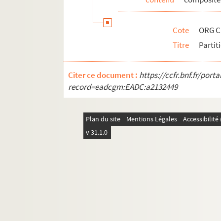
ORG C.7/3. Partitions de Gerin fils, C
ORG C.7/3. Partitions de Ghérardi, R
Cote
ORG C
ORG C.7/3. Partitions de Ghislaine, E
Titre
Partit
ORG C.7/3. Partitions de Gietz, Heinz
ORG C.7/3. Partitions de Gillet, Ernes
Citer ce document :
https://ccfr.bnf.fr/por
ORG C.7/3. Partitions de Girard, Emil
record=eadcgm:EADC:a2132449
ORG C.7/3. Partitions de Giraud, Hube
ORG C.7/4. Partitions de Girier (comp
Plan du site
Mentions Légales
Accessibilit
ORG C.7/4. Partitions de Goehr, Rudol
v 31.1.0
ORG C.7/4. Partitions de Goens, Dani
ORG C.7/4. Partitions de Gomez, G. (
ORG C.7/4. Partitions de Gonzalez, C
ORG C.7/4. Partitions de Gonzalez, H
ORG C.7/4. Partitions de Goublier, G
ORG C.7/4. Partitions de Gould, Mort