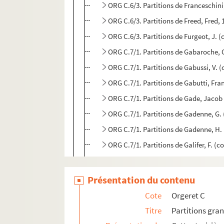
ORG C.6/3. Partitions de Franceschini
ORG C.6/3. Partitions de Freed, Fred,
ORG C.6/3. Partitions de Furgeot, J. 
ORG C.7/1. Partitions de Gabaroche, 
ORG C.7/1. Partitions de Gabussi, V. 
ORG C.7/1. Partitions de Gabutti, Fr
ORG C.7/1. Partitions de Gade, Jacob
ORG C.7/1. Partitions de Gadenne, G.
ORG C.7/1. Partitions de Gadenne, H.
ORG C.7/1. Partitions de Galifer, F. (
ORG C.7/1. Partitions de Galle, Emile
ORG C.7/1. Partitions de Gallini, Lou
Présentation du contenu
ORG C.7/1. Partitions de Galliot, A. (
Cote
Orgeret C
ORG C.7/1. Partitions de Gangloff, L
Titre
Partitions gra
ORG C.7/1. Partitions de Ganne, Loui