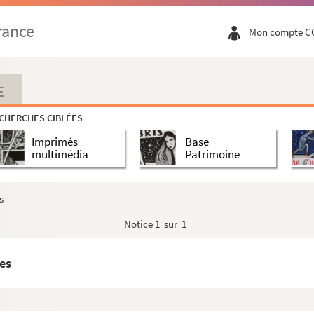
)
rance
Mon compte C
r)
ur)
eur)
E
(compositeur)
CHERCHES CIBLÉES
teur)
Imprimés
Base
-1812 (compositeur)
multimédia
Patrimoine
.. (compositeur)
s
(compositeur)
Notice
1 sur 1
ompositrice)
siteur)
es
iteur)
 (compositeur)