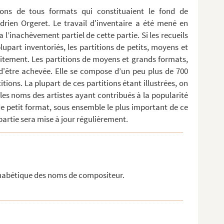
tions de tous formats qui constituaient le fond de
rien Orgeret. Le travail d'inventaire a été mené en
a l’inachèvement partiel de cette partie. Si les recueils
upart inventoriés, les partitions de petits, moyens et
itement. Les partitions de moyens et grands formats,
t d'être achevée. Elle se compose d’un peu plus de 700
tions. La plupart de ces partitions étant illustrées, on
les noms des artistes ayant contribués à la popularité
 de petit format, sous ensemble le plus important de ce
artie sera mise à jour régulièrement.
lphabétique des noms de compositeur.