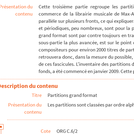
Présentation du
Cette troisième partie regroupe les parti
contenu
commerce de la librairie musicale de Max-Ad
parallèle sur plusieurs fronts, ce qui expliquer
ur)
et périodiques, peu nombreux, sont pour la pl
eur)
grand format sont par contre toujours en tra
compositeur)
sous-partie la plus avancée, est sur le poin
(compositeur)
compositeurs pour environ 2000 titres de parti
retrouvera donc, dans la mesure du possible, 
mpositeur)
de ces fascicules. L'inventaire des partitions
teur)
fonds, a été commencé en janvier 2009. Cette p
iteur)
Description du contenu
Titre
Partitions grand format
Présentation du
Les partitions sont classées par ordre a
contenu
18..-1922 (compositeur)
(compositeur)
Cote
ORG C.6/2