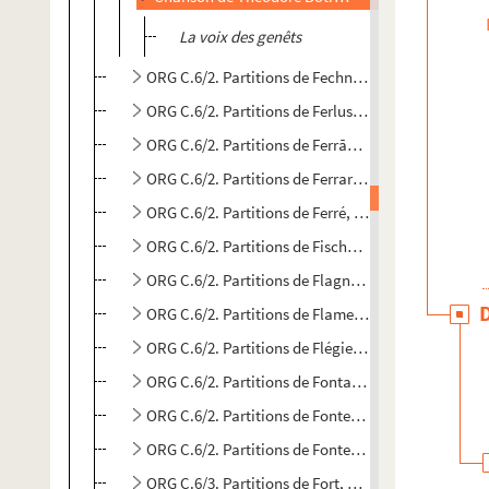
La voix des genêts
ORG C.6/2. Partitions de Fechner, A. M. (composite
ORG C.6/2. Partitions de Ferlus, Charles (composit
ORG C.6/2. Partitions de Ferrão, Raúl, 1890-1953 (
ORG C.6/2. Partitions de Ferrari, Louis, 1910-1988 
ORG C.6/2. Partitions de Ferré, Léo, 1916-1993 (co
ORG C.6/2. Partitions de Fischer, Samuel (composi
ORG C.6/2. Partitions de Flagny, Lucien de (compos
ORG C.6/2. Partitions de Flament, A. (compositeur)
ORG C.6/2. Partitions de Flégier, A. (compositeur)
ORG C.6/2. Partitions de Fontana (compositeur)
ORG C.6/2. Partitions de Fontenailles, Hercule de, 
ORG C.6/2. Partitions de Fontenoy, Marc, 1910-.... 
ORG C.6/3. Partitions de Fort, Jean (compositeur)