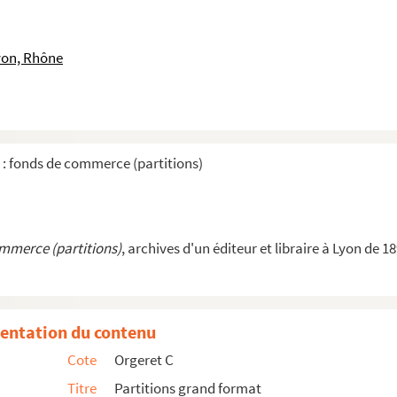
ur)
eur)
yon, Rhône
teur)
-.... (compositeur)
)
)
 : fonds de commerce (partitions)
)
ur)
ommerce (partitions)
, archives d'un éditeur et libraire à Lyon de 1
 (compositeur)
)
entation du contenu
Cote
Orgeret C
(compositeur)
Titre
Partitions grand format
s