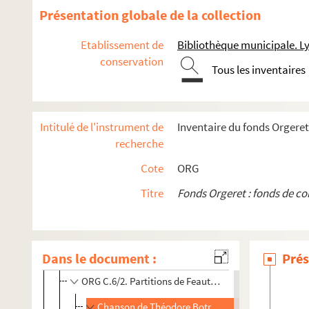
ORG C.5/1. Partitions de Estéban-Marti (composite
Présentation globale de la collection
ORG C.6/1. Partitions de Fabry, Roger de (composit
Etablissement de
Bibliothèque municipale. L
ORG C.6/1. Partitions de Faissol, Auguste (composi
conservation
ORG C.6/1. Partitions de Falcocchio, Eduardo, 1920
Tous les inventaires
ORG C.6/1. Partitions de Fantapié, C. (compositeur
ORG C.6/1. Partitions de Fargues, Ch. (compositeur
Intitulé de l'instrument de
Inventaire du fonds Orgeret
ORG C.6/1. Partitions de Fattorini, A. (compositeur
recherche
ORG C.6/1. Partitions de Fatzaun, W. (compositeur)
Cote
ORG
ORG C.6/1. Partitions de Fauchey, Paul (composite
Titre
Fonds Orgeret : fonds de c
ORG C.6/1. Partitions de Fauré, Gabriel, 1845-1924
ORG C.6/1. Partitions de Faure, J. (compositeur)
ORG C.6/1. Partitions de Faure, Louis (compositeur
Dans le document :
Prés
ORG C.6/2. Partitions de Favart, E. (compositeur)
ORG C.6/2. Partitions de Feautrier, Eugène 18..-1898 
Chanson de Théodore Botrel. Chansons bretonne