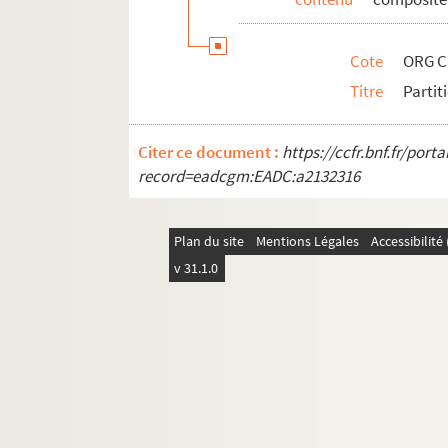
ORG C.6/2. Partitions de Ferrão, Raúl
ORG C.6/2. Partitions de Ferrari, Lou
Cote
ORG C
ORG C.6/2. Partitions de Ferré, Léo, 
Titre
Partit
ORG C.6/2. Partitions de Fischer, Sa
ORG C.6/2. Partitions de Flagny, Luci
Citer ce document :
https://ccfr.bnf.fr/por
ORG C.6/2. Partitions de Flament, A.
record=eadcgm:EADC:a2132316
ORG C.6/2. Partitions de Flégier, A. (
ORG C.6/2. Partitions de Fontana (co
Plan du site
Mentions Légales
Accessibilit
ORG C.6/2. Partitions de Fontenailles
v 31.1.0
ORG C.6/2. Partitions de Fontenoy, Ma
ORG C.6/3. Partitions de Fort, Jean (
ORG C.6/3. Partitions de Fortier, F. (
ORG C.6/3. Partitions de Foudras, Am
ORG C.6/3. Partitions de Fournier, Em
ORG C.6/3. Partitions de Fragerolle,