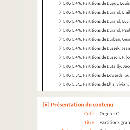
ORG C.4/6. Partitions de Dupuy, Loui
ORG C.4/6. Partitions de Durand, Emi
ORG C.4/6. Partitions de Durand, Luc
ORG C.4/6. Partitions de Durand, Pau
ORG C.4/6. Partitions de Durban, Geo
ORG C.4/6. Partitions de Dussek, Jea
ORG C.4/6. Partitions de Dussoir, F. 
ORG C.4/6. Partitions de Dutailly, Jac
ORG C.5/1. Partitions de Edwards, Gu
ORG C.5/1. Partitions de Ellis, Vivian
ORG C.5/1. Partitions de Elsen, L., 18
ORG C.5/1. Partitions de Emmanuel, 
Présentation du contenu
ORG C.5/1. Partitions de Erwin, Ralp
Cote
Orgeret C
ORG C.5/1. Partitions de Estéban-Mar
Titre
Partitions gra
ORG C.6/1. Partitions de Fabry, Roge