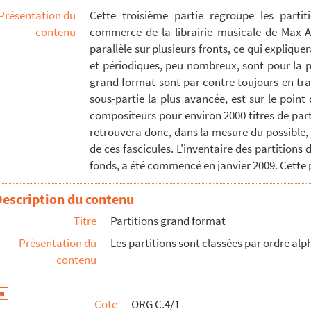
Présentation du
Cette troisième partie regroupe les parti
contenu
commerce de la librairie musicale de Max-Ad
parallèle sur plusieurs fronts, ce qui expliquer
74 (compositeur)
et périodiques, peu nombreux, sont pour la pl
00-1951 (compositeur)
grand format sont par contre toujours en tra
sous-partie la plus avancée, est sur le poin
(compositeur)
compositeurs pour environ 2000 titres de parti
retrouvera donc, dans la mesure du possible, 
 (compositrice)
de ces fascicules. L'inventaire des partitions
r)
fonds, a été commencé en janvier 2009. Cette p
Description du contenu
ur)
Titre
Partitions grand format
ur)
Présentation du
Les partitions sont classées par ordre a
)
contenu
positeur)
compositeur)
Cote
ORG C.4/1
teur)