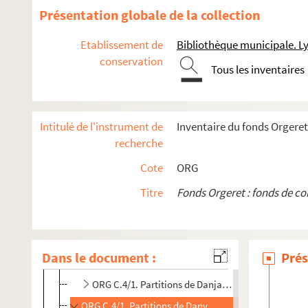
ORG C.3/4. Partitions de Corbeau, Félix (composite
Présentation globale de la collection
ORG C.3/4. Partitions de Coren, Léopold (composit
Etablissement de
Bibliothèque municipale. L
ORG C.3/5. Partitions de Costa, P. Mario (composit
conservation
Tous les inventaires
ORG C.3/5. Partitions de Coullon-Broisat, H. (comp
ORG C.3/5. Partitions de Courtioux, Charles, 18..?
ORG C.3/5. Partitions de Couturier, Félicia (compos
Intitulé de l'instrument de
Inventaire du fonds Orgeret
ORG C.3/5. Partitions de Coward, Noël, 1899-1973 
recherche
ORG C.3/5. Partitions de Craft, Morton (compositeu
Cote
ORG
ORG C.3/5. Partitions de Cristofaro, A. de (composi
Titre
Fonds Orgeret : fonds de c
ORG C.3/5. Partitions de Cuconato, Raffaelo (comp
ORG C.4/1. Partitions de Dalbret, Paul, 1876-1927 
ORG C.4/1. Partitions de Damaré, E., 1840-1919 (c
Dans le document :
Prés
ORG C.4/1. Partitions de Daniderff, Léo, 1878-1943
ORG C.4/1. Partitions de Danjaume, Ferdinand, 18.
ORG C.4/1. Partitions de Danvers, Charles (composite