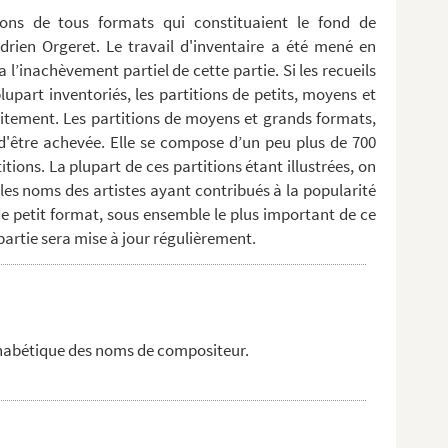
tions de tous formats qui constituaient le fond de
rien Orgeret. Le travail d'inventaire a été mené en
a l’inachèvement partiel de cette partie. Si les recueils
upart inventoriés, les partitions de petits, moyens et
itement. Les partitions de moyens et grands formats,
t d'être achevée. Elle se compose d’un peu plus de 700
tions. La plupart de ces partitions étant illustrées, on
les noms des artistes ayant contribués à la popularité
 de petit format, sous ensemble le plus important de ce
artie sera mise à jour régulièrement.
lphabétique des noms de compositeur.