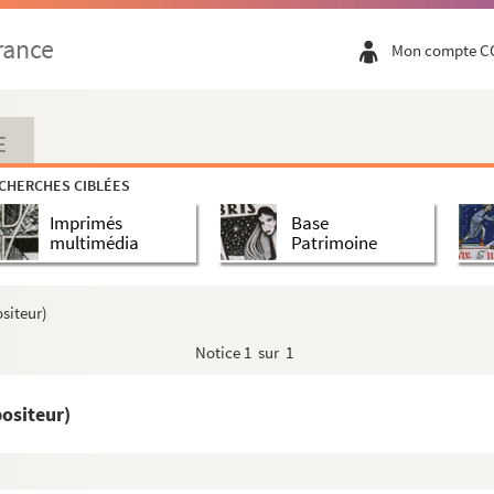
ositeur)
rance
Mon compte C
ur)
 1835-1884 (compositeur)
E
ur)
CHERCHES CIBLÉES
r)
Imprimés
Base
eur)
multimédia
Patrimoine
iteur)
898 (compositeur)
siteur)
997 (compositeur)
Notice
1 sur 1
r)
ositeur)
979 (compositeur)