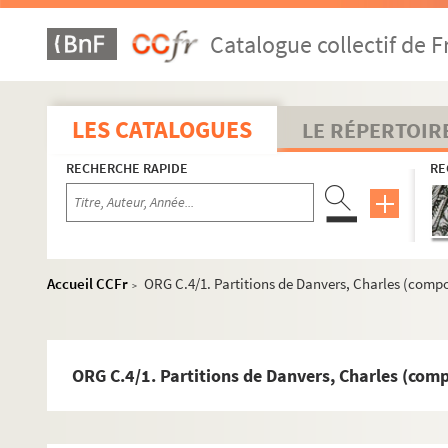
ORG C.3/2. Partitions de Clavandier, Marius (comp
Catalogue collectif de F
ORG C.3/2. Partitions de Clavet, A. (compositeur)
ORG C.3/3. Partitions de Codini, Pierre (composite
ORG C.3/4. Partitions de Coedés, Auguste-Charles,
LES CATALOGUES
LE RÉPERTOIR
ORG C.3/4. Partitions de Collin, Lucien (composite
RECHERCHE RAPIDE
RE
ORG C.3/4. Partitions de Colo-Bonnet (compositeu
ORG C.3/4. Partitions de Colomb, André (composit
ORG C.3/4. Partitions de Combret, Camille (compos
ORG C.3/4. Partitions de Comettant, Oscar, 1819-1
Accueil CCFr
ORG C.4/1. Partitions de Danvers, Charles (compo
>
ORG C.3/4. Partitions de Constantin, Jean, 1925-1
ORG C.3/4. Partitions de Controne, C. (compositeu
ORG C.3/4. Partitions de Coppini, F. (compositeur)
ORG C.4/1. Partitions de Danvers, Charles (comp
ORG C.3/4. Partitions de Coquatrix, Bruno, 1910-1
ORG C.3/4. Partitions de Corbeau, F. (compositeur)