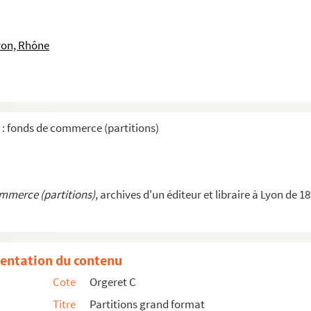
ur)
eur)
yon, Rhône
eur)
ositeur)
-1946 (compositeur)
itrice)
 : fonds de commerce (partitions)
(compositeur)
r)
teur)
ommerce (partitions)
, archives d'un éditeur et libraire à Lyon de 1
ositeur)
(compositeur)
ompositeur)
entation du contenu
 (compositeur)
Cote
Orgeret C
.-1942 (compositeur)
Titre
Partitions grand format
ur)