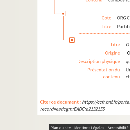
ORG C.4/4. Partitions de Dominguez,
ORG C.4/4. Partitions de Donaldson, 
Cote
ORG C
ORG C.4/4. Partitions de Doret, Gust
Titre
Partit
ORG C.4/4. Partitions de Doria (comp
ORG C.4/4. Partitions de Doria, Frédé
Titre
O 
ORG C.4/4. Partitions de Doria-Ponci
Origine
O
ORG C.4/5. Partitions de Dorin, J. (c
Description physique
qu
ORG C.4/5. Partitions de D'Orvict, Ch
Présentation du
U
ORG C.4/5. Partitions de Doubis, P. (
contenu
ch
ORG C.4/5. Partitions de Drevet, Ant
ORG C.4/6. Partitions de Driwskoff, L
ORG C.4/6. Partitions de Droccos, L. A
Citer ce document :
https://ccfr.bnf.fr/por
record=eadcgm:EADC:a2132155
ORG C.4/6. Partitions de Drouillon (
ORG C.4/6. Partitions de Drouillon, A
Plan du site
Mentions Légales
Accessibilit
ORG C.4/6. Partitions de Dub, P. (com