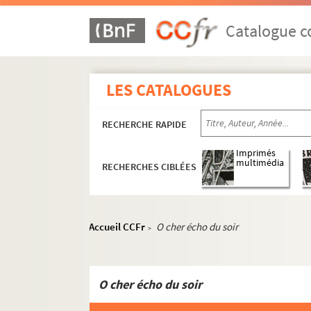
ORG C.3/2. Partitions de Clarke, Rob
ORG C.3/2. Partitions de Clavandier,
Catalogue co
ORG C.3/2. Partitions de Clavet, A. (
ORG C.3/3. Partitions de Codini, Pier
LES CATALOGUES
ORG C.3/4. Partitions de Coedés, Aug
ORG C.3/4. Partitions de Collin, Luci
RECHERCHE RAPIDE
ORG C.3/4. Partitions de Colo-Bonne
ORG C.3/4. Partitions de Colomb, An
Imprimés
multimédia
RECHERCHES CIBLÉES
ORG C.3/4. Partitions de Combret, Ca
ORG C.3/4. Partitions de Comettant, 
ORG C.3/4. Partitions de Constantin,
Accueil CCFr
O cher écho du soir
>
ORG C.3/4. Partitions de Controne, C
ORG C.3/4. Partitions de Coppini, F. 
ORG C.3/4. Partitions de Coquatrix, 
O cher écho du soir
ORG C.3/4. Partitions de Corbeau, F.