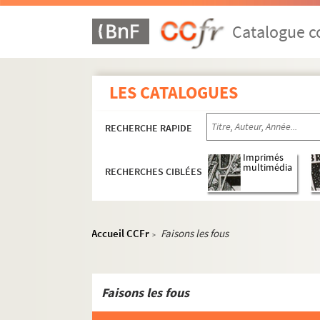
ORG C.3/1. Partitions de Cana, José, 1
ORG C.3/1. Partitions de Capitani, F
Catalogue co
ORG C.3/1. Partitions de Carman, Mar
ORG C.3/1. Partitions de Cas (compos
LES CATALOGUES
ORG C.3/1. Partitions de Cas, Henry,
ORG C.3/1. Partitions de Casa, Rober
RECHERCHE RAPIDE
ORG C.3/1. Partitions de Casadesus, 
ORG C.3/1. Partitions de Chaillier, G.
Imprimés
multimédia
RECHERCHES CIBLÉES
ORG C.3/1. Partitions de Chaminade, 
ORG C.3/1. Partitions de Chantrier, Al
ORG C.3/1. Partitions de Charbonnier
Accueil CCFr
Faisons les fous
>
ORG C.3/1. Partitions de Chatau, Henr
ORG C.3/1. Partitions de Chaudoir, Fé
ORG C.3/2. Partitions de Chausson, E
Faisons les fous
ORG C.3/2. Partitions de Chautagne,