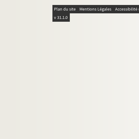
ORG C.4/3. Partitions de Desgranges,
Plan du site
Mentions Légales
Accessibilit
ORG C.4/3. Partitions de Desmarquoy,
v 31.1.0
ORG C.4/3. Partitions de Desmoulins,
ORG C.4/3. Partitions de Desormes, L. 
ORG C.4/3. Partitions de Desportes, E
ORG C.4/4. Partitions de Dessaux, Lo
ORG C.4/4. Partitions de Detaille, G.
ORG C.4/4. Partitions de Devignée, J.
ORG C.4/4. Partitions de Dickson, He
ORG C.4/4. Partitions de Doloire, Emi
ORG C.4/4. Partitions de Dominguez,
ORG C.4/4. Partitions de Donaldson, 
ORG C.4/4. Partitions de Doret, Gust
ORG C.4/4. Partitions de Doria (comp