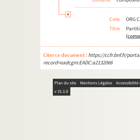
ORG C.4/2. Partitions de Delbecq, A. 
ORG C.4/2. Partitions de Delettre, Jea
Cote
ORG C
ORG C.4/2. Partitions de Delibes, Léo
Titre
Part
ORG C.4/2. Partitions de Delmet, Pau
(comp
ORG C.4/2. Partitions de Del-Raiter (
ORG C.4/2. Partitions de Delugg, Milt
Citer ce document :
https://ccfr.bnf.fr/por
record=eadcgm:EADC:a2132066
ORG C.4/3. Partitions de Denoncin, R
ORG C.4/3. Partitions de Denoux, Maur
ORG C.4/3. Partitions de Denza, Luigi
Plan du site
Mentions Légales
Accessibilit
v 31.1.0
ORG C.4/3. Partitions de Dequin, Léon
ORG C.4/3. Partitions de Deransart, E
ORG C.4/3. Partitions de Dérouville (
ORG C.4/3. Partitions de Dérouville, 
ORG C.4/3. Partitions de Descaves, J.
ORG C.4/3. Partitions de Deschaux, J