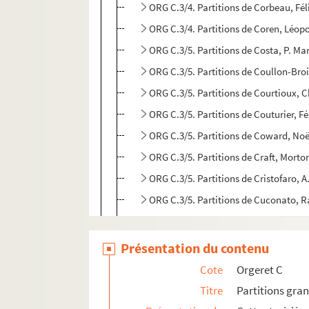
ORG C.3/4. Partitions de Corbeau, Fé
ORG C.3/4. Partitions de Coren, Léop
ORG C.3/5. Partitions de Costa, P. Ma
ORG C.3/5. Partitions de Coullon-Bro
ORG C.3/5. Partitions de Courtioux, C
ORG C.3/5. Partitions de Couturier, Fé
ORG C.3/5. Partitions de Coward, Noë
ORG C.3/5. Partitions de Craft, Mort
ORG C.3/5. Partitions de Cristofaro, 
ORG C.3/5. Partitions de Cuconato, R
ORG C.4/1. Partitions de Dalbret, Pau
ORG C.4/1. Partitions de Damaré, E.,
Présentation du contenu
ORG C.4/1. Partitions de Daniderff, L
Cote
Orgeret C
ORG C.4/1. Partitions de Danjaume, F
Titre
Partitions gra
ORG C.4/1. Partitions de Danvers, Ch