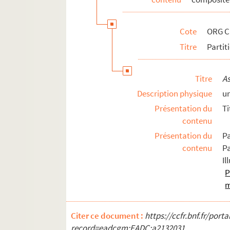
ORG C.4/2. Partitions de David, Henr
ORG C.4/2. Partitions de Davis, Jeff, 
Cote
ORG C
ORG C.4/2. Partitions de Davon, Jean
Titre
Partit
ORG C.4/2. Partitions de Dégerine, E
ORG C.4/2. Partitions de Dehette, Mau
Titre
As
ORG C.4/2. Partitions de Delbecq, A. 
Description physique
un
ORG C.4/2. Partitions de Delettre, Jea
Présentation du
Ti
ORG C.4/2. Partitions de Delibes, Léo
contenu
ORG C.4/2. Partitions de Delmet, Pau
Présentation du
Pa
ORG C.4/2. Partitions de Del-Raiter (
contenu
Pa
Il
ORG C.4/2. Partitions de Delugg, Milt
P
ORG C.4/3. Partitions de Denoncin, R
m
ORG C.4/3. Partitions de Denoux, Maur
ORG C.4/3. Partitions de Denza, Luigi
Citer ce document :
https://ccfr.bnf.fr/por
ORG C.4/3. Partitions de Dequin, Léon
record=eadcgm:EADC:a2132031