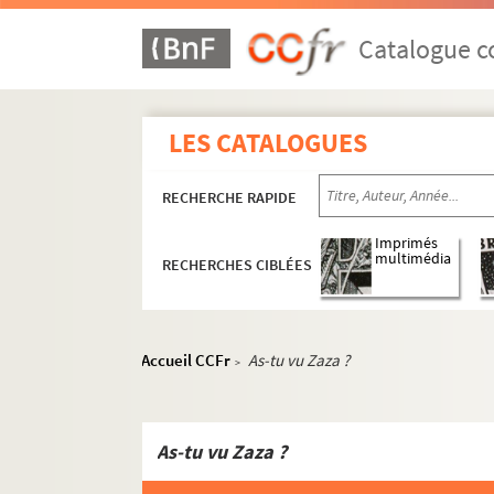
ORG C.2/4. Partitions de Bunel, G. (c
ORG C.2/4. Partitions de Buxeuil, Re
Catalogue co
ORG C.2/4. Partitions de Byrec (comp
ORG C.2/4. Partitions de Byrec, Loui
LES CATALOGUES
ORG C.3/1. Partitions de Cabrera, R
ORG C.3/1. Partitions de Cahan, Jacqu
RECHERCHE RAPIDE
ORG C.3/1. Partitions de Calimez (co
ORG C.3/1. Partitions de Calimez, V. 
Imprimés
multimédia
RECHERCHES CIBLÉES
ORG C.3/1. Partitions de Callet, Vict
ORG C.3/1. Partitions de Cambillard,
ORG C.3/1. Partitions de Cana, José, 1
Accueil CCFr
As-tu vu Zaza ?
>
ORG C.3/1. Partitions de Capitani, F
ORG C.3/1. Partitions de Carman, Mar
ORG C.3/1. Partitions de Cas (compos
As-tu vu Zaza ?
ORG C.3/1. Partitions de Cas, Henry,