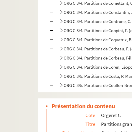
ORG C.3/4. Partitions de Comettant, 
ORG C.3/4. Partitions de Constantin,
ORG C.3/4. Partitions de Controne, C
ORG C.3/4. Partitions de Coppini, F. 
ORG C.3/4. Partitions de Coquatrix, 
ORG C.3/4. Partitions de Corbeau, F.
ORG C.3/4. Partitions de Corbeau, Fé
ORG C.3/4. Partitions de Coren, Léop
ORG C.3/5. Partitions de Costa, P. Ma
ORG C.3/5. Partitions de Coullon-Bro
ORG C.3/5. Partitions de Courtioux, C
ORG C.3/5. Partitions de Couturier, Fé
Présentation du contenu
ORG C.3/5. Partitions de Coward, Noë
Cote
Orgeret C
ORG C.3/5. Partitions de Craft, Mort
Titre
Partitions gra
ORG C.3/5. Partitions de Cristofaro, 