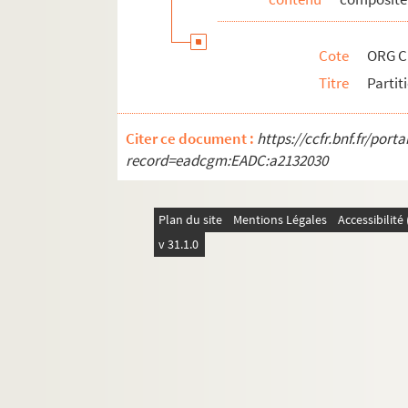
ORG C.4/2. Partitions de David, Gast
ORG C.4/2. Partitions de David, Henr
Cote
ORG C
ORG C.4/2. Partitions de Davis, Jeff, 
Titre
Partit
ORG C.4/2. Partitions de Davon, Jean
ORG C.4/2. Partitions de Dégerine, E
Citer ce document :
https://ccfr.bnf.fr/por
ORG C.4/2. Partitions de Dehette, Mau
record=eadcgm:EADC:a2132030
ORG C.4/2. Partitions de Delbecq, A. 
ORG C.4/2. Partitions de Delettre, Jea
Plan du site
Mentions Légales
Accessibilit
ORG C.4/2. Partitions de Delibes, Léo
v 31.1.0
ORG C.4/2. Partitions de Delmet, Pau
ORG C.4/2. Partitions de Del-Raiter (
ORG C.4/2. Partitions de Delugg, Milt
ORG C.4/3. Partitions de Denoncin, R
ORG C.4/3. Partitions de Denoux, Maur
ORG C.4/3. Partitions de Denza, Luigi