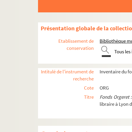
Le béguin
Ce que je suis
C'est un petit bégain
Présentation globale de la collecti
L'échelle démocratique
Etablissement de
Bibliothèque mu
L'esprit des choses
conservation
Tous les
Ils sont là !
Larmes et charmes (amour-amour)
Intitulé de l'instrument de
Inventaire du f
Madame
recherche
Madame, comédie-opérette en 3 a
Cote
ORG
Madame, comédie-opérette en 3 a
Titre
Fonds Orgeret 
Marche donc
libraire à Lyon 
N'importe quoi
P.L.M., opérette en 3 actes
Polka des conducteurs