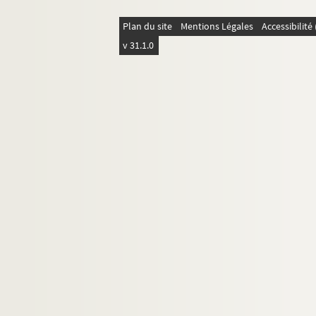
ORG C.4/3. Partitions de Denoux, Maur
Plan du site
Mentions Légales
Accessibilit
ORG C.4/3. Partitions de Denza, Luigi
v 31.1.0
ORG C.4/3. Partitions de Dequin, Léon
ORG C.4/3. Partitions de Deransart, E
ORG C.4/3. Partitions de Dérouville (
ORG C.4/3. Partitions de Dérouville, 
ORG C.4/3. Partitions de Descaves, J.
ORG C.4/3. Partitions de Deschaux, J
ORG C.4/3. Partitions de Desgranges,
ORG C.4/3. Partitions de Desmarquoy,
ORG C.4/3. Partitions de Desmoulins,
ORG C.4/3. Partitions de Desormes, L. 
ORG C.4/3. Partitions de Desportes, E
ORG C.4/4. Partitions de Dessaux, Lo