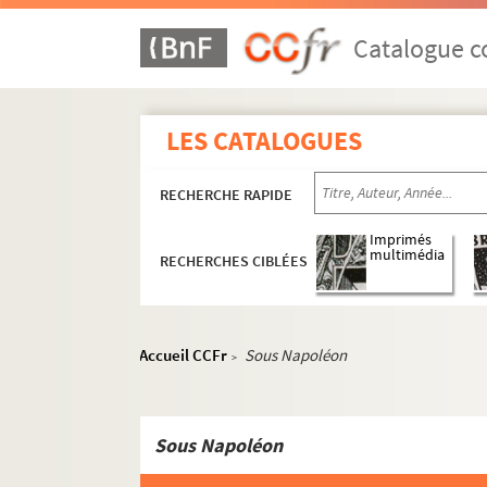
ORG C.3/1. Partitions de Chantrier, Al
ORG C.3/1. Partitions de Charbonnier
Catalogue co
ORG C.3/1. Partitions de Chatau, Henr
ORG C.3/1. Partitions de Chaudoir, Fé
LES CATALOGUES
ORG C.3/2. Partitions de Chausson, E
ORG C.3/2. Partitions de Chautagne,
RECHERCHE RAPIDE
ORG C.3/2. Partitions de Chenal, And
ORG C.3/2. Partitions de Cheret, P. (
Imprimés
multimédia
RECHERCHES CIBLÉES
ORG C.3/2. Partitions de Chopin, Fré
ORG C.3/2. Partitions de Chrétien, H
ORG C.3/2. Partitions de Christiné, Henr
Accueil CCFr
Sous Napoléon
>
Ah ! Les amants !
Ah ! Si les femmes...
Sous Napoléon
L'alphabet du poilu
L'amour est près de vous