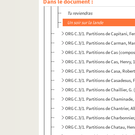
Dans le document :
Je t'aimerai
Tu reviendras
Un soir sur la lande
ORG C.3/1. Partitions de Capitani, F
ORG C.3/1. Partitions de Carman, Mar
ORG C.3/1. Partitions de Cas (compos
ORG C.3/1. Partitions de Cas, Henry,
ORG C.3/1. Partitions de Casa, Rober
ORG C.3/1. Partitions de Casadesus, 
ORG C.3/1. Partitions de Chaillier, G.
ORG C.3/1. Partitions de Chaminade, 
ORG C.3/1. Partitions de Chantrier, Al
ORG C.3/1. Partitions de Charbonnier
ORG C.3/1. Partitions de Chatau, Henr