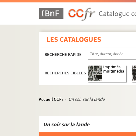
ORG C.2/3. Partitions de Bonneau, Pa
ORG C.2/3. Partitions de Bordèse, Lui
Catalogue co
ORG C.2/3. Partitions de Borel-Clerc,
ORG C.2/4. Partitions de Borrelly, Pa
LES CATALOGUES
ORG C.2/4. Partitions de Botrel, Thé
ORG C.2/4. Partitions de Boulanger, 
RECHERCHE RAPIDE
ORG C.2/4. Partitions de Bourtayre, He
ORG C.2/4. Partitions de Bousquet, L
Imprimés
multimédia
RECHERCHES CIBLÉES
ORG C.2/4. Partitions de Boyer, Jean
ORG C.2/4. Partitions de Boyer, Lucie
ORG C.2/4. Partitions de Boyrau, Eu
Accueil CCFr
Un soir sur la lande
>
ORG C.2/4. Partitions de Braga, Gaet
ORG C.2/4. Partitions de Break, Tedd
ORG C.2/4. Partitions de Bridet, Louis
Un soir sur la lande
ORG C.2/4. Partitions de Brito, Julio