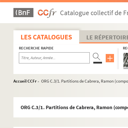
ORG C.2/3. Partitions de Betti, Henri, 1917-.... (co
Catalogue collectif de F
ORG C.2/3. Partitions de Blondelon, Gaston (compo
ORG C.2/3. Partitions de Boëllmann, Léon (compos
ORG C.2/3. Partitions de Boieldieu, François-Adrie
LES CATALOGUES
LE RÉPERTOIR
ORG C.2/3. Partitions de Boissière, F. (compositeur
RECHERCHE RAPIDE
RE
ORG C.2/3. Partitions de Bonincontro, G. (composi
ORG C.2/3. Partitions de Bonneau, Paul, 1918-1995
ORG C.2/3. Partitions de Bordèse, Luigi (composite
ORG C.2/3. Partitions de Borel-Clerc, Charles, 187
Accueil CCFr
ORG C.3/1. Partitions de Cabrera, Ramon (compo
>
ORG C.2/4. Partitions de Borrelly, Paul (compositeu
ORG C.2/4. Partitions de Botrel, Théodore, 1868-1
ORG C.2/4. Partitions de Boulanger, Georges, 1883
ORG C.3/1. Partitions de Cabrera, Ramon (comp
ORG C.2/4. Partitions de Bourtayre, Henri, 1915-...
ORG C.2/4. Partitions de Bousquet, Louis (composi