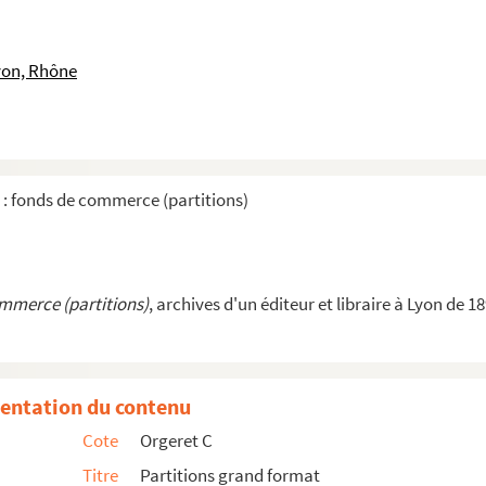
ompositeur)
(compositeur)
yon, Rhône
teur)
7 (compositeur)
 de Marcel Boussard), 19..?-1968 (compositeur)
ompositeur)
 : fonds de commerce (partitions)
25 (compositeur)
eur)
ommerce (partitions)
, archives d'un éditeur et libraire à Lyon de 1
ur)
59 (compositeur)
entation du contenu
Cote
Orgeret C
 de Louis-Antoine Dubost), 18..-1907 (compositeur)
Titre
Partitions grand format
ur)