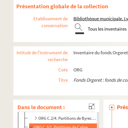
ORG C.2/4. Partitions de Boyer, Jean, 1901-1965 (c
Présentation globale de la collection
ORG C.2/4. Partitions de Boyer, Lucien, 1876-1942 
Etablissement de
Bibliothèque municipale. L
ORG C.2/4. Partitions de Boyrau, Eugène (composi
conservation
Tous les inventaires
ORG C.2/4. Partitions de Braga, Gaetano, 1829-190
ORG C.2/4. Partitions de Break, Teddy (pseudonyme
ORG C.2/4. Partitions de Bridet, Louis, 18..-19.. (c
Intitulé de l'instrument de
Inventaire du fonds Orgeret
ORG C.2/4. Partitions de Brito, Julio (compositeur)
recherche
ORG C.2/4. Partitions de Bruant, Aristide, 1851-19
Cote
ORG
ORG C.2/4. Partitions de Brunier, Joseph (composit
Titre
Fonds Orgeret : fonds de c
ORG C.2/4. Partitions de Buisson, Jules (composite
ORG C.2/4. Partitions de Bunel, G. (compositeur)
ORG C.2/4. Partitions de Buxeuil, René de, 1881-19
Dans le document :
Prés
ORG C.2/4. Partitions de Byrec (compositeur)
ORG C.2/4. Partitions de Byrec, Louis (pseudonyme
ORG C.3/1. Partitions de Cabrera, Ramon (composite