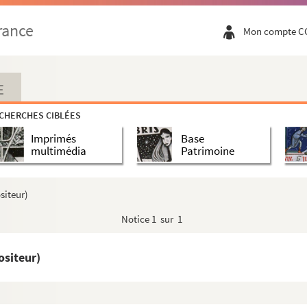
mpositeur)
rance
Mon compte C
siteur)
iteur)
n, 1775-1834 (compositeur)
E
)
CHERCHES CIBLÉES
teur)
Imprimés
Base
 (compositeur)
multimédia
Patrimoine
ur)
9-1959 (compositeur)
siteur)
r)
Notice
1 sur 1
925 (compositeur)
-1958 (compositeur)
ositeur)
. (compositeur)
teur)