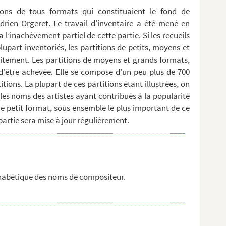
tions de tous formats qui constituaient le fond de
rien Orgeret. Le travail d'inventaire a été mené en
a l’inachèvement partiel de cette partie. Si les recueils
upart inventoriés, les partitions de petits, moyens et
itement. Les partitions de moyens et grands formats,
t d'être achevée. Elle se compose d’un peu plus de 700
tions. La plupart de ces partitions étant illustrées, on
les noms des artistes ayant contribués à la popularité
 de petit format, sous ensemble le plus important de ce
artie sera mise à jour régulièrement.
lphabétique des noms de compositeur.