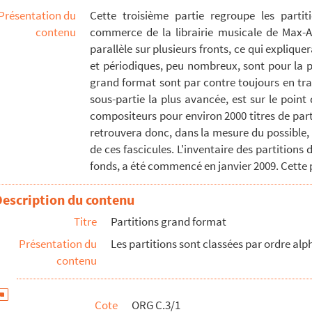
Présentation du
Cette troisième partie regroupe les parti
contenu
commerce de la librairie musicale de Max-Ad
parallèle sur plusieurs fronts, ce qui expliquer
(compositeur)
et périodiques, peu nombreux, sont pour la pl
grand format sont par contre toujours en tra
sous-partie la plus avancée, est sur le poin
r)
compositeurs pour environ 2000 titres de parti
retrouvera donc, dans la mesure du possible, 
ur)
de ces fascicules. L'inventaire des partitions
ositeur)
fonds, a été commencé en janvier 2009. Cette p
siteur)
Description du contenu
1 (compositeur)
Titre
Partitions grand format
Présentation du
Les partitions sont classées par ordre a
ompositeur)
contenu
r)
ositeur)
Cote
ORG C.3/1
)