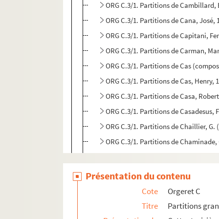
ORG C.3/1. Partitions de Cambillard,
ORG C.3/1. Partitions de Cana, José, 1
ORG C.3/1. Partitions de Capitani, F
ORG C.3/1. Partitions de Carman, Mar
ORG C.3/1. Partitions de Cas (compos
ORG C.3/1. Partitions de Cas, Henry,
ORG C.3/1. Partitions de Casa, Rober
ORG C.3/1. Partitions de Casadesus, 
ORG C.3/1. Partitions de Chaillier, G.
ORG C.3/1. Partitions de Chaminade, 
ORG C.3/1. Partitions de Chantrier, Al
ORG C.3/1. Partitions de Charbonnier
Présentation du contenu
ORG C.3/1. Partitions de Chatau, Henr
Cote
Orgeret C
ORG C.3/1. Partitions de Chaudoir, Fé
Titre
Partitions gra
ORG C.3/2. Partitions de Chausson, E