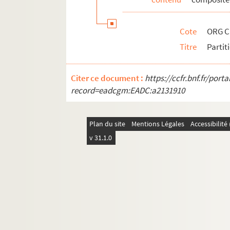
ORG C.3/4. Partitions de Colo-Bonne
ORG C.3/4. Partitions de Colomb, An
Cote
ORG C
ORG C.3/4. Partitions de Combret, Ca
Titre
Partit
ORG C.3/4. Partitions de Comettant, 
ORG C.3/4. Partitions de Constantin,
Citer ce document :
https://ccfr.bnf.fr/por
ORG C.3/4. Partitions de Controne, C
record=eadcgm:EADC:a2131910
ORG C.3/4. Partitions de Coppini, F. 
ORG C.3/4. Partitions de Coquatrix, 
Plan du site
Mentions Légales
Accessibilit
ORG C.3/4. Partitions de Corbeau, F.
v 31.1.0
ORG C.3/4. Partitions de Corbeau, Fé
ORG C.3/4. Partitions de Coren, Léop
ORG C.3/5. Partitions de Costa, P. Ma
ORG C.3/5. Partitions de Coullon-Bro
ORG C.3/5. Partitions de Courtioux, C
ORG C.3/5. Partitions de Couturier, Fé