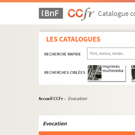
ORG C.2/1. Partitions de Barrégat (c
ORG C.2/1. Partitions de Barrégat, Fr
Catalogue co
ORG C.2/1. Partitions
ORG C.2/1. Partitions de Barroso, Ary
LES CATALOGUES
ORG C.2/1. Partitions de Barthalay, 
ORG C.2/1. Partitions de Bassman, G
RECHERCHE RAPIDE
ORG C.2/1. Partitions de Bastia, Char
ORG C.2/1. Partitions de Bastide, Pau
Imprimés
multimédia
RECHERCHES CIBLÉES
ORG C.2/2. Partitions de Baumann, 
ORG C.2/2. Partitions de Becucci, Er
ORG C.2/2. Partitions de Bellefleur, 
Accueil CCFr
Evocation
>
ORG C.2/2. Partitions de Belleville, A
ORG C.2/2. Partitions de Bellini, Vin
ORG C.2/2. Partitions de Belmonte, J
Evocation
ORG C.2/2. Partitions de Bemberg, H