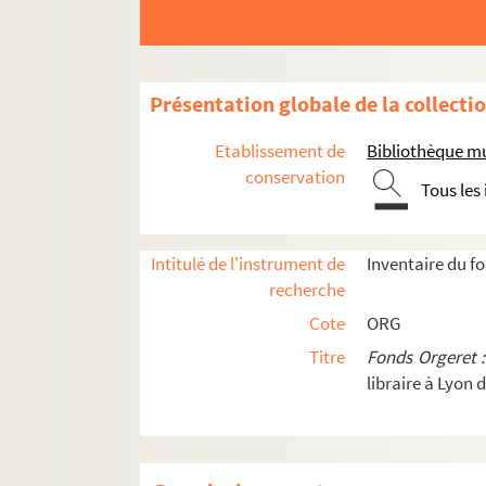
ORG C.2/2. Partitions de Bénech, Fer
ORG C.2/2. Partitions de Bergé, Iréné
ORG C.2/2. Partitions de Berger, Rodo
Présentation globale de la collecti
ORG C.2/2. Partitions de Bernard, Em
Etablissement de
Bibliothèque mu
ORG C.2/2. Partitions de Bernard, Je
conservation
Tous les
ORG C.2/2. Partitions de Berniaux, D.
ORG C.2/2. Partitions de Bertain, Jul
ORG C.2/3. Partitions de Berto, Mari
Intitulé de l'instrument de
Inventaire du f
recherche
ORG C.2/3. Partitions de Bertrand, H
Cote
ORG
ORG C.2/3. Partitions de Betti, Henri,
Titre
Fonds Orgeret 
ORG C.2/3. Partitions de Blondelon, 
libraire à Lyon 
ORG C.2/3. Partitions de Boëllmann,
ORG C.2/3. Partitions de Boieldieu, F
ORG C.2/3. Partitions de Boissière, F.