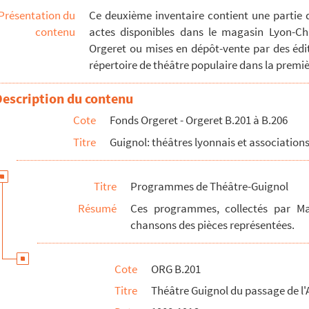
Présentation du
Ce deuxième inventaire contient une partie 
tifs de monologues
contenu
actes disponibles dans le magasin Lyon-Ch
es
Orgeret ou mises en dépôt-vente par des édit
lyonnais et associations de défense de la marionnette
répertoire de théâtre populaire dans la premiè
Description du contenu
e
Cote
Fonds Orgeret - Orgeret B.201 à B.206
ection de Pierre Neichthauser
Titre
Guignol: théâtres lyonnais et association
ection d' Ernest Neichthauser
Titre
Programmes de Théâtre-Guignol
çaise
Résumé
Ces programmes, collectés par Max
chansons des pièces représentées.
as, d'opérettes, de comédies et films musicaux.
Cote
ORG B.201
Titre
Théâtre Guignol du passage de l