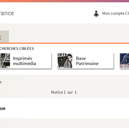
rance
Mon compte C
E
CHERCHES CIBLÉES
Imprimés
Base
multimédia
Patrimoine
e
Notice
1 sur 1
gue