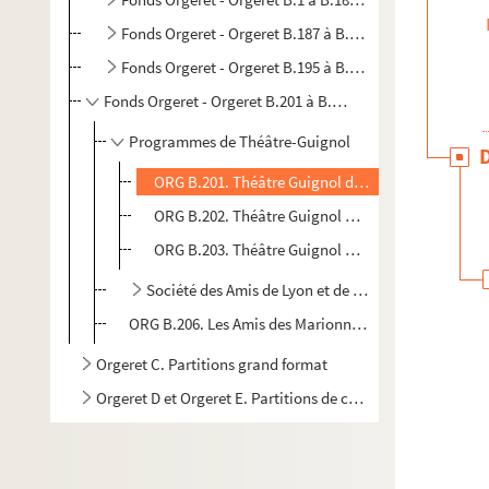
Fonds Orgeret - Orgeret B.187 à B.194. Recueils collec
Fonds Orgeret - Orgeret B.195 à B.200. Revues théâtral
Fonds Orgeret - Orgeret B.201 à B.206. Guignol: théâtres 
Programmes de Théâtre-Guignol
ORG B.201. Théâtre Guignol du passage de l'Argu
ORG B.202. Théâtre Guignol Mourguet, sous la dir
ORG B.203. Théâtre Guignol Mourguet, sous la dir
Société des Amis de Lyon et de Guignol
ORG B.206. Les Amis des Marionnettes de langue fran
Orgeret C. Partitions grand format
Orgeret D et Orgeret E. Partitions de chansons, airs d'opér