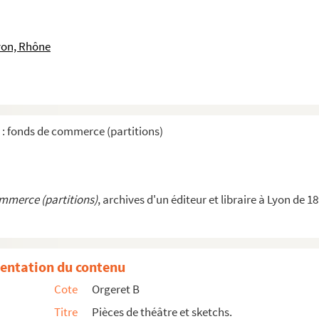
yon, Rhône
 : fonds de commerce (partitions)
ommerce (partitions)
, archives d'un éditeur et libraire à Lyon de 1
entation du contenu
Cote
Orgeret B
Titre
Pièces de théâtre et sketchs.