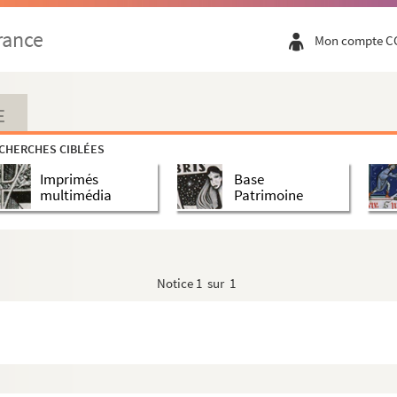
rance
Mon compte C
E
CHERCHES CIBLÉES
Imprimés
Base
multimédia
Patrimoine
Notice
1 sur 1