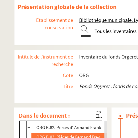
ORG B.69. Pièces de Henry Dubessy
Présentation globale de la collection
ORG B.70. Pièces d' Étienne Ducret
Etablissement de
Bibliothèque municipale. L
ORG B.71. Pièces de Francis Dufor et E. Morel
conservation
Tous les inventaires
ORG B.72. Pièces de R. Dumarais
ORG B.73. Pièces de Henri Duvernois
ORG B.74. Pièces d' Elvaury
Intitulé de l'instrument de
Inventaire du fonds Orgeret
ORG B.75. Pièces d' Edmond Famechon
recherche
ORG B.76. Pièces de Henri Farémont
Cote
ORG
ORG B.77. Pièces de Louis Faure
Titre
Fonds Orgeret : fonds de c
ORG B.78. Pièces de Henri Fontenille
ORG B.79. Pièces de Jean Fort
ORG B.80. Pièces de Jean Fort et Camille Jacquemot
Dans le document :
Prés
ORG B.81. Pièces de G. Francillon
ORG B.82. Pièces d' Armand Frank
ORG B.83. Pièces de Fernand Frey