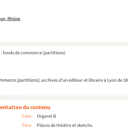
yon, Rhône
 : fonds de commerce (partitions)
ommerce (partitions)
, archives d'un éditeur et libraire à Lyon de 1
entation du contenu
Cote
Orgeret B
Titre
Pièces de théâtre et sketchs.