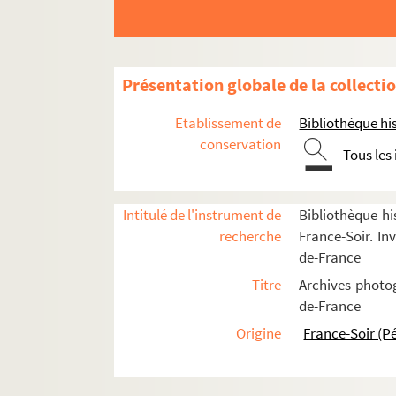
Église orthodoxe russe
FSE-000536. Église Sainte-Anne
FSD-000250. Église Saint-Antoine
Présentation globale de la collecti
Église Saint-Augustin
Etablissement de
Bibliothèque his
Église Saint-Bernard
conservation
Tous les
FSE-000539. Église Saint-Éloi
FSE-000540. Église Saint-Étienne-du-Mo
Église Saint-Eustache
Intitulé de l'instrument de
Bibliothèque hi
recherche
France-Soir. Inv
Église Saint-Ferdinand-des-Ternes
de-France
FSE-000543. Église Saint-François-Xavie
Titre
Archives photog
Église Saint-Germain-l'Auxerrois
de-France
FSE-000545. Église Saint-Germain-de-C
Origine
France-Soir (P
Église Saint-Germain-des-Prés
FSE-000547. Église Saint-Gervais-Saint-