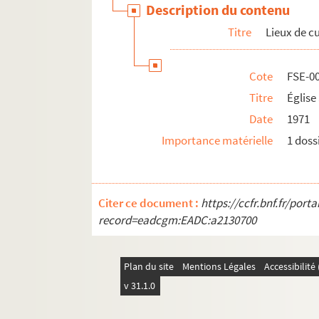
Description du contenu
Villejuif
Titre
Lieux de c
Cote
FSE-0
Titre
Église
Date
1971
Importance matérielle
1 doss
Citer ce document :
https://ccfr.bnf.fr/por
record=eadcgm:EADC:a2130700
Plan du site
Mentions Légales
Accessibilit
v 31.1.0