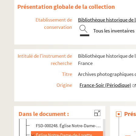
Lieux de culte
Présentation globale de la collection
Basilique du Sacré-Cœur
Etablissement de
Bibliothèque historique de la
Basilique Sainte-Jeanne-d'Arc
conservation
Tous les inventaires
Cathédrale Notre-Dame-de-Paris
Chapelle Expiatoire Notre-Dame-de-la-Compassio
Chapelle de la Médaille-Miraculeuse
Intitulé de l'instrument de
Bibliothèque historique de l
FSE-000526. Chapelle Notre-Dame-des-Champs
recherche
France
FSD-000246. Chapelle Saint-Aignan
Titre
Archives photographiques de
FSE-000527. Église Américaine
Origine
France-Soir (Périodique)
FSE-000528. Église Au-Bon-Pasteur
Église de la Madeleine
FSE-000530. Église de Ménilmontant
Dans le document :
Prés
FSE-000531. Église Montrouge-Alésia
FSD-000248. Église Notre-Dame-de-l'Arche-d'Alliance
Église Notre-Dame-de-Lorette