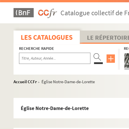
Catalogue collectif de F
LES CATALOGUES
LE RÉPERTOIR
RECHERCHE RAPIDE
RE
Paris
Accueil CCFr
Église Notre-Dame-de-Lorette
>
Vues aériennes et panoramas
Rues
Bois, parcs et jardins
Église Notre-Dame-de-Lorette
La Seine
Lieux officiels et culturels