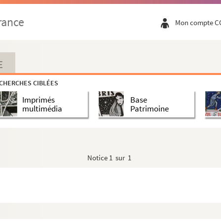
rance
Mon compte C
E
CHERCHES CIBLÉES
Imprimés
Base
multimédia
Patrimoine
Notice
1 sur 1