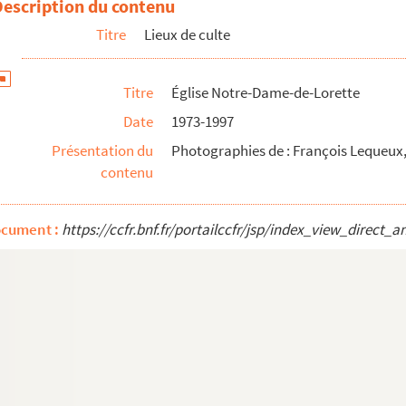
Description du contenu
Titre
Lieux de culte
Titre
Église Notre-Dame-de-Lorette
Date
1973-1997
Présentation du
Photographies de : François Lequeu
contenu
ocument :
https://ccfr.bnf.fr/portailccfr/jsp/index_view_dire