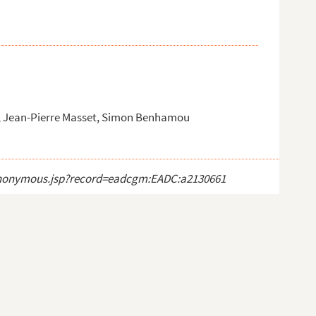
x, Jean-Pierre Masset, Simon Benhamou
ct_anonymous.jsp?record=eadcgm:EADC:a2130661