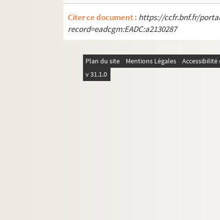
Citer ce document :
https://ccfr.bnf.fr/por
record=eadcgm:EADC:a2130287
Plan du site
Mentions Légales
Accessibilit
v 31.1.0