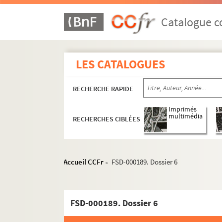
Catalogue co
LES CATALOGUES
RECHERCHE RAPIDE
Paris
Imprimés
multimédia
RECHERCHES CIBLÉES
Vues aériennes et panoramas
Rues
Bois, parcs et jardins
Accueil CCFr
FSD-000189. Dossier 6
>
La Seine
Lieux officiels et culturels
FSD-000189. Dossier 6
Ambassades et instituts culturels
Bâtiments officiels