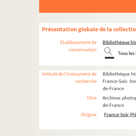
Bibliothèques
Cimetières
Monuments
Présentation globale de la collecti
Arc de Triomphe
Etablissement de
Bibliothèque his
FSE-000432. Arc de Triomphe du Carr
conservation
Tous les
Arènes de Lutèce
FSD-000180. Carrières des Capucins
Intitulé de l'instrument de
Bibliothèque hi
Chevaux de Marly - Place de la C
recherche
France-Soir. Inv
FSE-000435. Conciergerie
de-France
École Militaire
Titre
Archives photog
Fontaines
de-France
Hôtel des Invalides
Origine
France-Soir (P
FSE-000439. Monument du général Le
Obélisque - Place de la Concorde