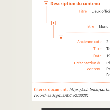
Description du contenu
Titre
Lieux offic
Titre
Monu
Ancienne cote
2
Titre
T
Date
1
Présentation du
P
contenu
P
F
Citer ce document :
https://ccfr.bnf.fr/por
record=eadcgm:EADC:a2130281