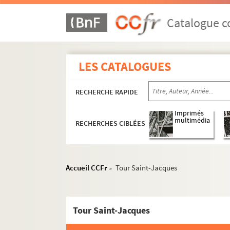
Catalogue co
LES CATALOGUES
RECHERCHE RAPIDE
Paris
Imprimés
multimédia
RECHERCHES CIBLÉES
Vues aériennes et panoramas
Rues
Bois, parcs et jardins
Accueil CCFr
Tour Saint-Jacques
>
La Seine
Lieux officiels et culturels
Tour Saint-Jacques
Ambassades et instituts culturels
Bâtiments officiels