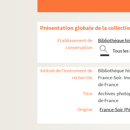
Bibliothèques
Cimetières
Monuments
Présentation globale de la collecti
Arc de Triomphe
Etablissement de
Bibliothèque his
FSE-000432. Arc de Triomphe du Carr
conservation
Tous les
Arènes de Lutèce
FSD-000180. Carrières des Capucins
Intitulé de l'instrument de
Bibliothèque hi
Chevaux de Marly - Place de la C
recherche
France-Soir. Inv
FSE-000435. Conciergerie
de-France
École Militaire
Titre
Archives photog
Fontaines
de-France
Hôtel des Invalides
Origine
France-Soir (P
FSE-000439. Monument du général Le
Obélisque - Place de la Concorde