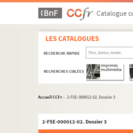
Catalogue co
Paris
LES CATALOGUES
Vues aériennes et panoramas
RECHERCHE RAPIDE
Rues
Bois, parcs et jardins
Imprimés
multimédia
RECHERCHES CIBLÉES
La Seine
Lieux officiels et culturels
Ambassades et instituts culturels
Accueil CCFr
2-FSE-000012-02. Dossier 3
>
Bâtiments officiels
Bibliothèques
2-FSE-000012-02. Dossier 3
Cimetières
Monuments