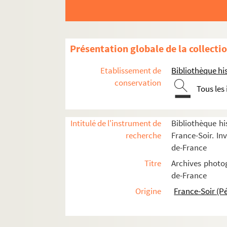
Arc de Triomphe
FSE-000432. Arc de Triomphe du Carr
Présentation globale de la collecti
Arènes de Lutèce
FSD-000180. Carrières des Capucins
Etablissement de
Bibliothèque his
Chevaux de Marly - Place de la C
conservation
Tous les
FSE-000435. Conciergerie
École Militaire
Intitulé de l'instrument de
Bibliothèque hi
Fontaines
recherche
France-Soir. Inv
Hôtel des Invalides
de-France
FSE-000439. Monument du général Le
Titre
Archives photog
Obélisque - Place de la Concorde
de-France
FSE-000441. Palais Rose (demeure hi
Origine
France-Soir (P
Panthéon
FSE-000443. Rotonde de la Villette