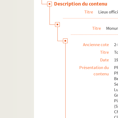
Description du contenu
Titre
Lieux offic
Titre
Monu
Ancienne cote
2
Titre
To
Date
1
Présentation du
P
Ph
contenu
B
S
L
G
P
(
C
C