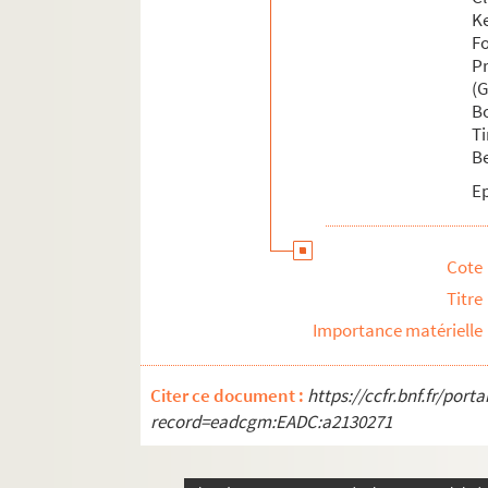
K
F
P
(
B
T
B
E
Cote
Titre
Importance matérielle
Citer ce document :
https://ccfr.bnf.fr/por
record=eadcgm:EADC:a2130271