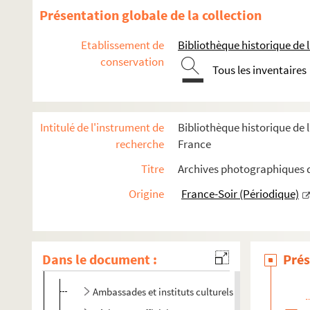
Présentation globale de la collection
Etablissement de
Bibliothèque historique de la
conservation
Tous les inventaires
Intitulé de l'instrument de
Bibliothèque historique de l
recherche
France
Paris
Titre
Archives photographiques de
Vues aériennes et panoramas
Origine
France-Soir (Périodique)
Rues
Bois, parcs et jardins
La Seine
Dans le document :
Prés
Lieux officiels et culturels
Ambassades et instituts culturels