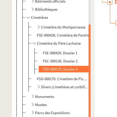
Bâtiments officiels
Bibliothèques
Cimetières
Cimetière du Montparnasse
FSE-000428. Cimetière de Pantin
Cimetière du Père Lachaise
FSE-000429. Dossier 1
FSC-000136. Dossier 2
FSD-000175. Dossier 3
FSD-000176. Cimetière de Picpus
Divers (cimetières et corbillards)
Monuments
Musées
Parcs des Expositions