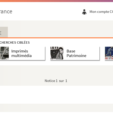
rance
Mon compte C
E
CHERCHES CIBLÉES
Imprimés
Base
multimédia
Patrimoine
Notice
1 sur 1